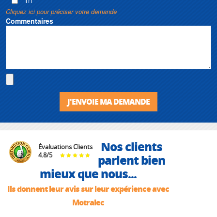
Cliquez ici pour préciser votre demande
Commentaires
J'ENVOIE MA DEMANDE
Nos clients
Évaluations Clients
4.8
/
5
parlent bien
mieux que nous...
Ils donnent leur avis sur leur expérience avec
Motralec