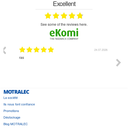
Excellent
see some of the reviews here.
03.2026
24.07.2026
n
ras
Monsie
 géré
l'écout
le
bonne 
i a été
est pr
MOTRALEC
La société
Ils nous font confiance
Promotions
Déstockage
Blog MOTRALEC