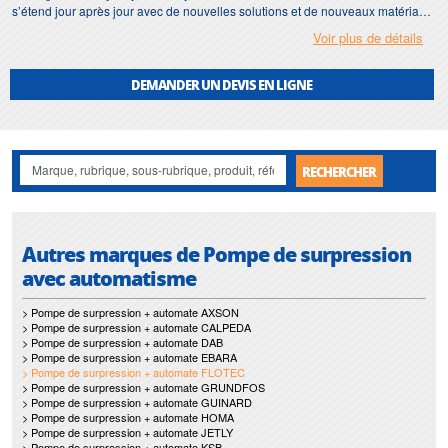
s’étend jour après jour avec de nouvelles solutions et de nouveaux matériaux.
Voir plus de détails
Afin de répondre à votre demande dans les plus brefs délais, nous nous
assurons d'avoir en permanence un stock important de
pompe de
surpression avec automatisme Flotec (Pentair)
.
DEMANDER UN DEVIS EN LIGNE
Motralec
met également à votre disposition son service de
réparation
et
maintenance de
pompe de surpression avec automatisme
.
Nos interventions sur toute l'Ile de France suivant vos besoins et vos
RECHERCHER
contraintes sont un gage d'efficacité, et garantissent l'absence de perturbation
de vos installations de
pompe de surpression avec automatisme Flotec
(Pentair)
.
Autres marques de Pompe de surpression
avec automatisme
> Pompe de surpression + automate AXSON
> Pompe de surpression + automate CALPEDA
> Pompe de surpression + automate DAB
> Pompe de surpression + automate EBARA
> Pompe de surpression + automate FLOTEC
> Pompe de surpression + automate GRUNDFOS
> Pompe de surpression + automate GUINARD
> Pompe de surpression + automate HOMA
> Pompe de surpression + automate JETLY
> Pompe de surpression + automate KSB