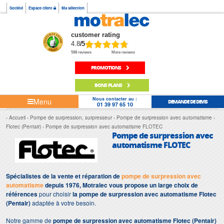
Société
Espace client
Ma sélection
customer rating
4.8
/5
598 reviews
More reviews
PROMOTIONS
BONS PLANS
Nous contacter au :
Menu
DEMANDE DE DEVIS
01 39 97 65 10
Accueil
Pompe de surpression, surpresseur
Pompe de surpression avec automatisme
Flotec (Pentair)
Pompe de surpression avec automatisme FLOTEC
Pompe de surpression avec
automatisme FLOTEC
Spécialistes de la vente et réparation de
pompe de surpression avec
automatisme
depuis 1976, Motralec vous propose un large choix de
références
pour choisir
la pompe de surpression avec automatisme Flotec
(Pentair)
adaptée à votre besoin.
Notre gamme de
pompe de surpression avec automatisme Flotec (Pentair)