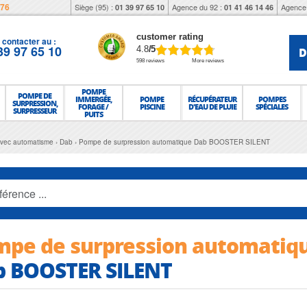
976
Siège (95) :
Agence du 92 :
Agence 
01 39 97 65 10
01 41 46 14 46
customer rating
contacter au :
39 97 65 10
D
4.8
/5
598 reviews
More reviews
POMPE
POMPE DE
IMMERGÉE,
POMPE
RÉCUPÉRATEUR
POMPES
SURPRESSION,
FORAGE /
PISCINE
D'EAU DE PLUIE
SPÉCIALES
SURPRESSEUR
PUITS
avec automatisme
Dab
Pompe de surpression automatique Dab BOOSTER SILENT
pe de surpression automatiq
b BOOSTER SILENT