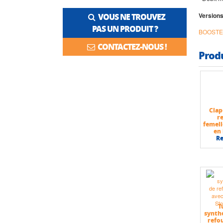
Versions
VOUS NE TROUVEZ
PAS UN PRODUIT ?
BOOSTER
CONTACTEZ-NOUS !
Prod
Clap
r
femell
en 
R
T
synth
refo