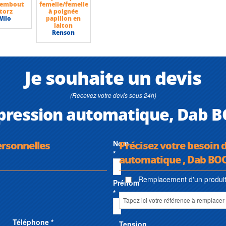
 embout
femelle/femelle
torz
à poignée
Wilo
papillon en
laiton
Renson
Je souhaite un devis
(Recevez votre devis sous 24h)
pression automatique, Dab 
ersonnelles
Nom
Précisez votre besoin
*
automatique , Dab BO
Remplacement d'un produit 
Prénom
*
Téléphone *
Tension