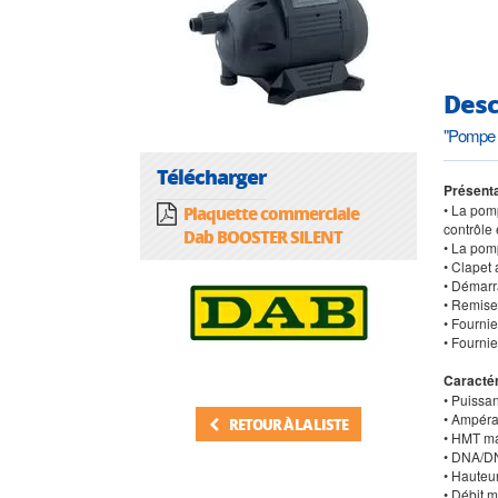
Desc
"Pompe 
Télécharger
Présenta
• La pom
Plaquette commerciale
contrôle
Dab BOOSTER SILENT
• La pom
• Clapet 
• Démarra
• Remise
• Fournie
• Fournie
Caractér
• Puissa
• Ampéra
RETOUR À LA LISTE
• HMT ma
• DNA/DN
• Hauteu
• Débit m