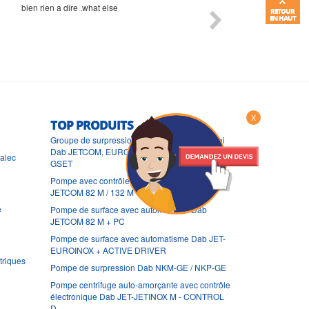
bien rien a dire .what else
RAS
RETOUR
EN HAUT
X
TOP PRODUITS
Groupe de surpression compact prêt à l'emploi
Dab JETCOM, EURO INOX - CONTROL-D
ralec
GSET
Pompe avec contrôle électronique Dab
JETCOM 82 M / 132 M - CONTROL D-GSET
e
Pompe de surface avec automatisme Dab
JETCOM 82 M + PC
Pompe de surface avec automatisme Dab JET-
EUROINOX + ACTIVE DRIVER
triques
Pompe de surpression Dab NKM-GE / NKP-GE
Pompe centrifuge auto-amorçante avec contrôle
électronique Dab JET-JETINOX M - CONTROL
D