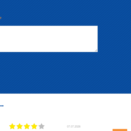
e
..
07.07.2026