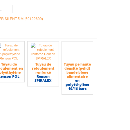
R SILENT 5 M (60122699)
Tuyau de
Tuyau de
Tuyau pe haute
foulement en
refoulement
densité (pehd)
olyéthylène
renforcé
bande bleue
Renson POL
Renson
alimentaire
SPIRALEX
en
polyéthylène
10/16 bars