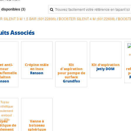
 disponibles (3)
 SILENT 3 M 1,5 BAR (60122696)
/
BOOSTER SILENT 4 M (60122698)
/
BOOSTE
uits Associés
et anti-
Crépine mâle
Kit
Kit d’aspiration
etour
en inox
d'aspiration
Jetly DOM
re
e/femelle
Renson
pour pompe de
p
laiton
surface
enson
Grundfos
uyau
Vanne à
étique de
boisseau
ulement
sphérique