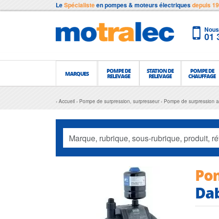
Le
Spécialiste
en pompes & moteurs électriques
depuis 1
Nous 
01 
POMPE DE
STATION DE
POMPE DE
MARQUES
RELEVAGE
RELEVAGE
CHAUFFAGE
Accueil
Pompe de surpression, surpresseur
Pompe de surpression 
Pom
Da