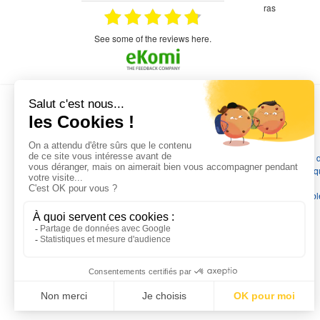
étitifs,
bonjour commande pompe puit malgré un
ras
mmercial,***
appel en dehors des heures d ouverture votre
commercial a géré ma demande le devis reçu
immédiatement un fois le paiement effectue la
see some of the reviews here.
commande a été valider l envoi a été un peu
long mais dans l ensemble très satisfait
L'EXPERTISE MOTRALEC
Depuis 1976
, nous sommes
les spécialistes numéro 1 en
France
en pompes de relevage, station de relevage, pompe 
chauffage, suppression, forage, immergée et moteurs électriq
Nous assurons
la vente, la réparation, l'installation et le
dépannage
, tout en travaillant avec les marques les plus fiab
du marché.