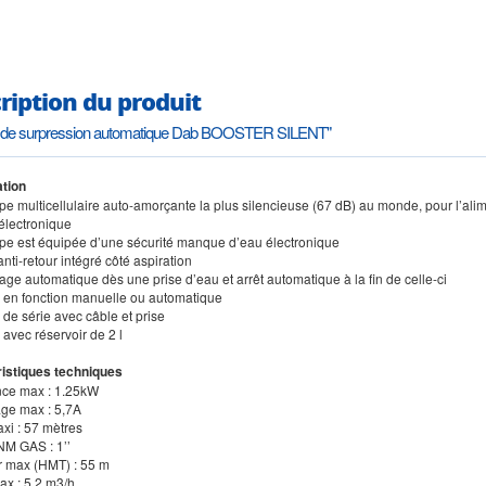
ription du produit
de surpression automatique Dab BOOSTER SILENT"
tion
pe multicellulaire auto-amorçante la plus silencieuse (67 dB) au monde, pour l’al
 électronique
pe est équipée d’une sécurité manque d’eau électronique
anti-retour intégré côté aspiration
ge automatique dès une prise d’eau et arrêt automatique à la fin de celle-ci
 en fonction manuelle ou automatique
 de série avec câble et prise
 avec réservoir de 2 l
istiques techniques
nce max : 1.25kW
ge max : 5,7A
xi : 57 mètres
M GAS : 1’’
r max (HMT) : 55 m
ax : 5,2 m3/h