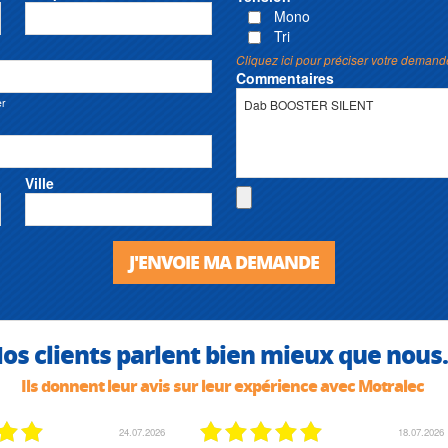
Mono
Tri
Cliquez ici pour préciser votre demand
Commentaires
er
Ville
J'ENVOIE MA DEMANDE
os clients parlent bien mieux que nous.
Ils donnent leur avis sur leur expérience avec Motralec
24.07.2026
18.07.2026