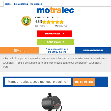
Société
Espace client
Ma sélection
customer rating
4.8
/5
598 reviews
More reviews
PROMOTIONS
BONS PLANS
Nous contacter au :
Menu
DEMANDE DE DEVIS
01 39 97 65 10
Accueil
Pompe de surpression, surpresseur
Pompe de surpression avec automatisme
Grundfos
Pompe de surface auto-amorçante avec contrôleur de pression Grundfos JP
PM1
RECHERCHER