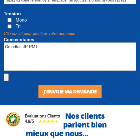
Tension
Mono
Tri
Cliquez ici pour préciser votre demande
Commentaires
J'ENVOIE MA DEMANDE
Nos clients
Évaluations Clients
4.8
/
5
parlent bien
mieux que nous...