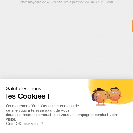
Note moyenne de
4.8
/
5
calculée à partir de
228
avis sur
Ekomi