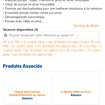
• Corps de pompe en acier inoxydable
• Peinture par électrophorèse pour une meilleure résistance à la corrosion
• Ensemble pompe moteur monté sur socle
• Démarrage/arrêt automatique
• Pompe avec câble et prise
• Clapet anti-retour inclus
Voir plus de détails
Versions disponibles (4)
Conception
• Tension d'alimentation : 1 x 220-240 V, 50 Hz
JP 3-42 PM1-1.5 1x230V 50Hz 1,5m SCHUKO HU (99515135)
/
JP 4-47
• Indice de protection : PM : IP65, JP PM1 : IP44
PM1-1.5 1x230V 50Hz 1,5m SCHUKO HU (99515136)
/
JP 4-54 PM1-1.5
• Classe d'isolation : F
1x230V 50Hz 1,5m SCHUKO HU (99515137)
/
JP 5-48 PM1-1.5 1x230V
• Hauteur d'aspiration maxi : 8 m (4 m si PM installé sur la pompe)
50Hz 1,5m SCHUKO HU (99515138)
• Pression maximale de service : 6 bars
• Liquides pompés : liquides propres, clairs, non agressifs et sans
particules solides ni fibres
Produits Associés
• Température ambiante : +50°C maxi
• Protections intégrées : surcharge, surchauffe moteur, marche à sec,
micro fuites, fuites importantes
• Certification : CE
Caractéristiques techniques
Clapet anti-retour
Crépine mâle en inox
• Hauteur max (HMT) : 50 m
femelle/femelle en laiton
Renson
• Débit max (m3/h) : 5,3 m3/h
Renson