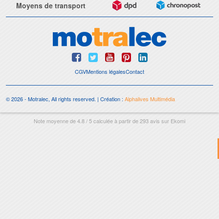
Moyens de transport
CGV
Mentions légales
Contact
© 2026 - Motralec, All rights reserved. | Création :
Alphalives Multimédia
Note moyenne de
4.8
/
5
calculée à partir de
293
avis sur
Ekomi