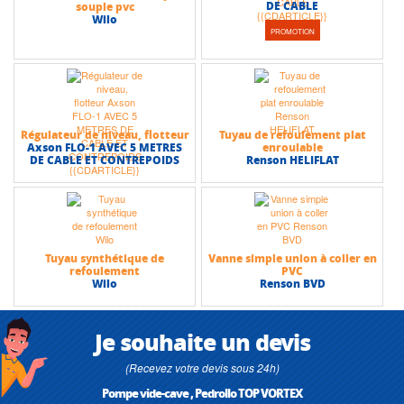
DE CABLE
souple pvc
Wilo
PROMOTION
Régulateur de niveau, flotteur
Tuyau de refoulement plat
Axson FLO-1 AVEC 5 METRES
enroulable
DE CABLE ET CONTREPOIDS
Renson HELIFLAT
Tuyau synthétique de
Vanne simple union à coller en
refoulement
PVC
Wilo
Renson BVD
Je souhaite un devis
(Recevez votre devis sous 24h)
Pompe vide-cave , Pedrollo TOP VORTEX