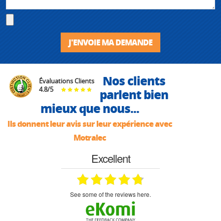
J'ENVOIE MA DEMANDE
Nos clients
Évaluations Clients
4.8
/
5
parlent bien
mieux que nous...
Ils donnent leur avis sur leur expérience avec
Motralec
Excellent
see some of the reviews here.