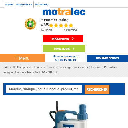
Société
Espace client
Ma sélection
customer rating
4.8
/5
598 reviews
More reviews
PROMOTIONS
BONS PLANS
Nous contacter au :
Menu
DEMANDE DE DEVIS
01 39 97 65 10
Accueil
Pompe de relevage
Pompe de relevage eaux usées (Hors Wc)
Pedrollo
Pompe vide-cave Pedrollo TOP VORTEX
RECHERCHER