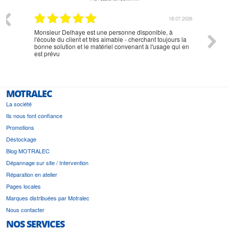
07.2026
18.07.2026
Monsieur Delhaye est une personne disponible, à
bien ri
l'écoute du client et très aimable - cherchant toujours la
bonne solution et le matériel convenant à l'usage qui en
est prévu
MOTRALEC
La société
Ils nous font confiance
Promotions
Déstockage
Blog MOTRALEC
Dépannage sur site / Intervention
Réparation en atelier
Pages locales
Marques distribuées par Motralec
Nous contacter
NOS SERVICES