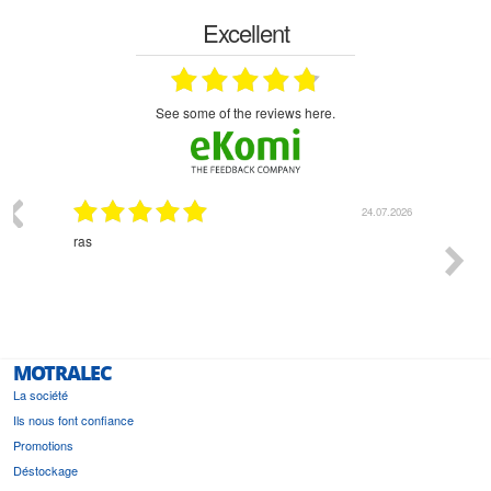
Excellent
see some of the reviews here.
03.2026
24.07.2026
n
ras
Monsie
 géré
l'écout
le
bonne 
i a été
est pr
MOTRALEC
La société
Ils nous font confiance
Promotions
Déstockage