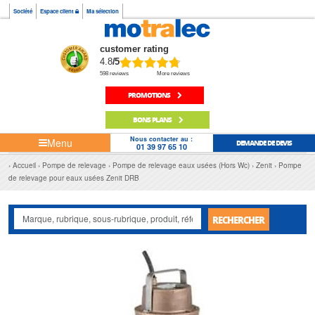
Société
Espace client
Ma sélection
customer rating
4.8
/5
598 reviews
More reviews
PROMOTIONS
BONS PLANS
Nous contacter au :
Menu
DEMANDE DE DEVIS
01 39 97 65 10
Accueil
Pompe de relevage
Pompe de relevage eaux usées (Hors Wc)
Zenit
Pompe
de relevage pour eaux usées Zenit DRB
RECHERCHER