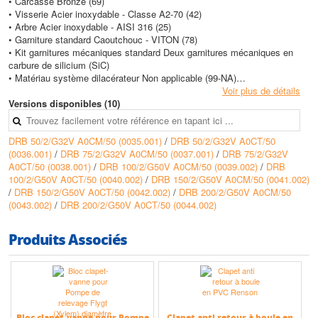
• Carcasse Bronze (69)
• Visserie Acier inoxydable - Classe A2-70 (42)
• Arbre Acier inoxydable - AISI 316 (25)
• Garniture standard Caoutchouc - VITON (78)
• Kit garnitures mécaniques standard Deux garnitures mécaniques en
carbure de silicium (SiC)
• Matériau système dilacérateur Non applicable (99-NA)
Voir plus de détails
Caractéristiques techniques
Versions disponibles (10)
• Hauteur max (HMT) : 18 m
• Débit max : 45 m3/h
DRB 50/2/G32V A0CM/50 (0035.001)
/
DRB 50/2/G32V A0CT/50
(0036.001)
/
DRB 75/2/G32V A0CM/50 (0037.001)
/
DRB 75/2/G32V
A0CT/50 (0038.001)
/
DRB 100/2/G50V A0CM/50 (0039.002)
/
DRB
100/2/G50V A0CT/50 (0040.002)
/
DRB 150/2/G50V A0CM/50 (0041.002)
/
DRB 150/2/G50V A0CT/50 (0042.002)
/
DRB 200/2/G50V A0CM/50
(0043.002)
/
DRB 200/2/G50V A0CT/50 (0044.002)
Produits Associés
Bloc clapet-vanne pour Pompe
Clapet anti retour à boule en