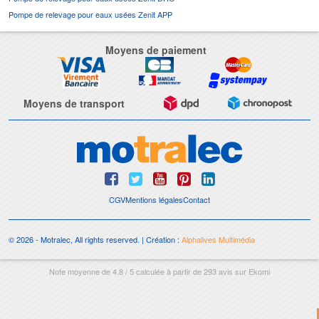
Pompe de relevage pour eaux usées Zenit APP
Moyens de paiement
Moyens de transport
CGV
Mentions légales
Contact
© 2026 - Motralec, All rights reserved. | Création :
Alphalives Multimédia
Note moyenne de
4.8
/
5
calculée à partir de
293
avis sur
Ekomi