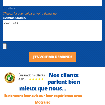
En mètres
Cliquez ici pour préciser votre demande
Commentaires
J'ENVOIE MA DEMANDE
Nos clients
Évaluations Clients
4.8
/
5
parlent bien
mieux que nous...
Ils donnent leur avis sur leur expérience avec
Motralec