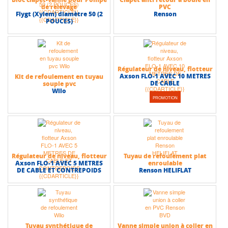
de relevage
PVC
Flygt (Xylem) diamètre 50 (2
Renson
POUCES)
Régulateur de niveau, flotteur
Axson FLO-1 AVEC 10 METRES
Kit de refoulement en tuyau
DE CABLE
souple pvc
Wilo
PROMOTION
Régulateur de niveau, flotteur
Tuyau de refoulement plat
Axson FLO-1 AVEC 5 METRES
enroulable
DE CABLE ET CONTREPOIDS
Renson HELIFLAT
Tuyau synthétique de
Vanne simple union à coller en