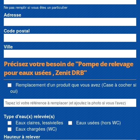
Ne pas remplir si vous êtes un particulier
Adresse
Code postal
Ville
Précisez votre besoin de "Pompe de relevage
pour eaux usées , Zenit DRB"
Remplacement d'un produit que vous avez (Case à cocher si
oui)
Type d'eau(x) relevée(s)
Eaux claires, lessivielles
Eaux usées (hors WC)
Eaux chargées (WC)
Hauteur à relever