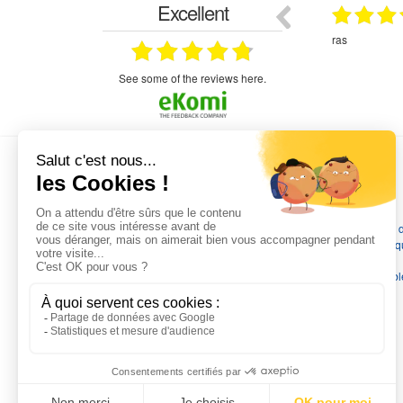
Excellent
18.07.2026
07.07.2026
ne
bien rien a dire .what else
RAS
très aimable
on et le
n est prévu
see some of the reviews here.
L'EXPERTISE MOTRALEC
Depuis 1976
, nous sommes
les spécialistes numéro 1 en
France
en pompes de relevage, station de relevage, pompe 
chauffage, suppression, forage, immergée et moteurs électriq
Nous assurons
la vente, la réparation, l'installation et le
dépannage
, tout en travaillant avec les marques les plus fiab
du marché.