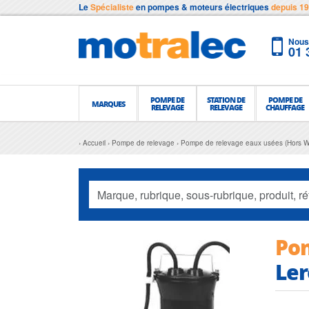
Le
Spécialiste
en pompes & moteurs électriques
depuis 1
Nous 
01 
POMPE DE
STATION DE
POMPE DE
MARQUES
RELEVAGE
RELEVAGE
CHAUFFAGE
Accueil
Pompe de relevage
Pompe de relevage eaux usées (Hors W
Po
Ler