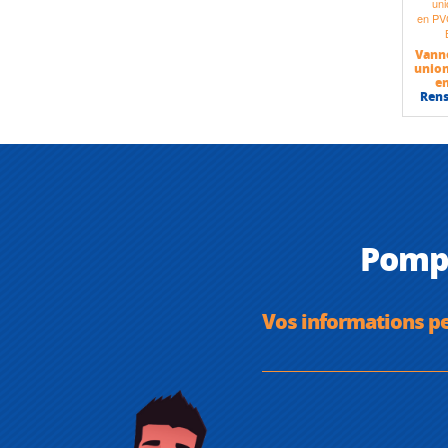
Vann
union
e
Ren
Pompe
Vos informations p