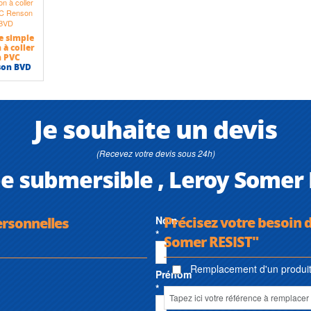
e simple
 à coller
n PVC
son BVD
Je souhaite un devis
(Recevez votre devis sous 24h)
 submersible , Leroy Somer 
Précisez votre besoin 
ersonnelles
Nom
*
Somer RESIST"
Remplacement d'un produit 
Prénom
*