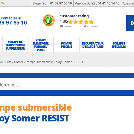
976
Siège (95) :
Agence du 92 :
Agence 
01 39 97 65 10
01 41 46 14 46
customer rating
contacter au :
39 97 65 10
D
4.8
/5
598 reviews
More reviews
POMPE
POMPE DE
IMMERGÉE,
POMPE
RÉCUPÉRATEUR
POMPES
SURPRESSION,
FORAGE /
PISCINE
D'EAU DE PLUIE
SPÉCIALES
SURPRESSEUR
PUITS
c)
Leroy Somer
Pompe submersible Leroy Somer RESIST
mpe submersible
oy Somer RESIST