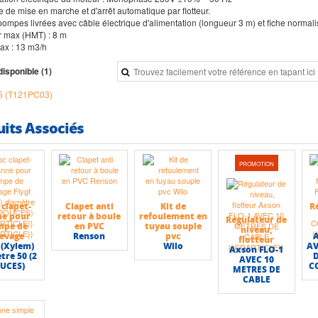
 de mise en marche et d'arrêt automatique par flotteur.
pompes livrées avec câble électrique d'alimentation (longueur 3 m) et fiche normali
r max (HMT) : 8 m
max : 13 m3/h
disponible (1)
5 (T121PC03)
uits Associés
PROMOTION
 clapet-
Clapet anti
Kit de
R
ne pour
retour à boule
refoulement en
Régulateur de
mpe de
en PVC
tuyau souple
niveau,
levage
Renson
pvc
A
flotteur
 (Xylem)
Wilo
AV
Axson FLO-1
tre 50 (2
AVEC 10
UCES)
C
METRES DE
CABLE