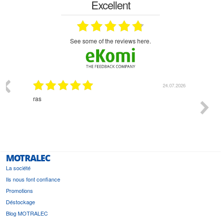
Excellent
see some of the reviews here.
03.2026
24.07.2026
n
ras
Monsie
 géré
l'écout
le
bonne 
i a été
est pr
MOTRALEC
La société
Ils nous font confiance
Promotions
Déstockage
Blog MOTRALEC