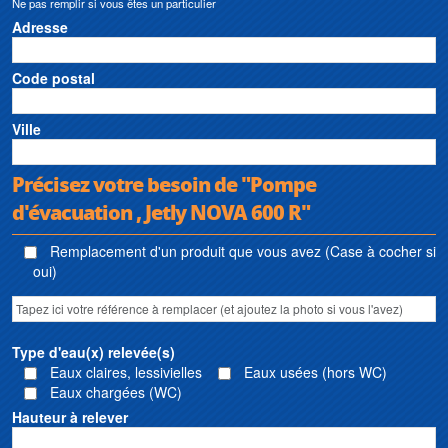
Ne pas remplir si vous êtes un particulier
Adresse
Code postal
Ville
Précisez votre besoin de "Pompe
d'évacuation , Jetly NOVA 600 R"
Remplacement d'un produit que vous avez (Case à cocher si
oui)
Type d'eau(x) relevée(s)
Eaux claires, lessivielles
Eaux usées (hors WC)
Eaux chargées (WC)
Hauteur à relever