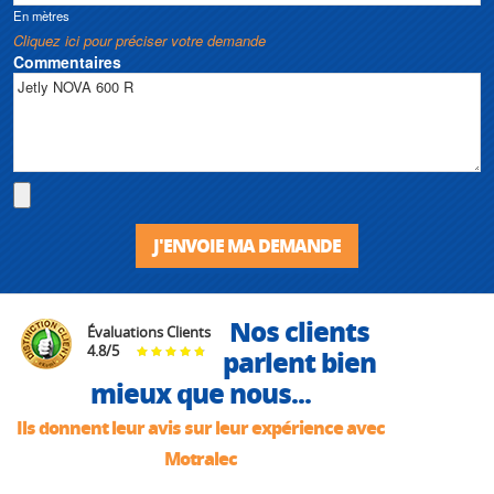
En mètres
Cliquez ici pour préciser votre demande
Commentaires
J'ENVOIE MA DEMANDE
Nos clients
Évaluations Clients
4.8
/
5
parlent bien
mieux que nous...
Ils donnent leur avis sur leur expérience avec
Motralec