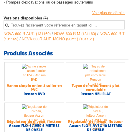
• Pompes d'excavations ou de passages souterrains
Conception
Voir plus de détails
• Corps de pompe, turbine et grille d’aspiration en technopolymère
Versions disponibles (4)
• Étanchéité par 3 joints à lèvres.
NOVA 600 R AUT. (131160)
/
NOVA 600 R M (131163)
/
NOVA 600 R T
Limites d'utilisation
(131165)
/
NOVA 600R AUT. MONO (20mt.) (131161)
• Liquide pompé : eaux troubles sans fibre
• Plage de température du liquide : de 0°C à +35°C (usage domestique
norme EN 60335 - 2 - 41)
Produits Associés
• Temps max de fonctionnement à sec : 1 minute
Caractéristiques techniques
NOVA 600 R :
• Granulométrie : 10 mm
• Niveau minimum d’aspiration : 190 mm
Vanne simple union à coller en
Tuyau de refoulement plat
• Hauteur max (HMT) : 10,4 m
PVC
enroulable
• Débit max : 13 m3/h
Renson BVD
Renson HELIFLAT
Régulateur de niveau, flotteur
Régulateur de niveau, flotteur
Axson FLO-1 AVEC 5 METRES
Axson FLO-1 AVEC 10 METRES
DE CABLE
DE CABLE