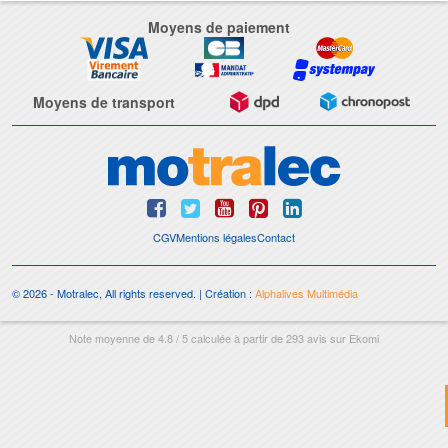
Moyens de paiement
Moyens de transport
CGV
Mentions légales
Contact
© 2026 - Motralec, All rights reserved. | Création :
Alphalives Multimédia
Note moyenne de
4.8
/
5
calculée à partir de
293
avis sur
Ekomi