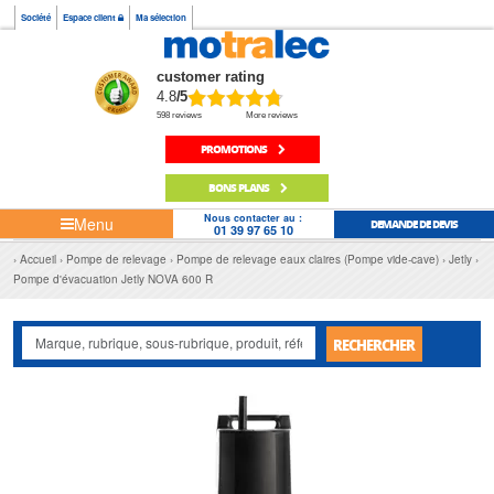
Société
Espace client
Ma sélection
customer rating
4.8
/5
598 reviews
More reviews
PROMOTIONS
BONS PLANS
Nous contacter au :
Menu
DEMANDE DE DEVIS
01 39 97 65 10
Accueil
Pompe de relevage
Pompe de relevage eaux claires (Pompe vide-cave)
Jetly
Pompe d'évacuation Jetly NOVA 600 R
RECHERCHER