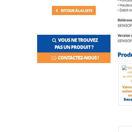
• Hauteu
• Débit 
RETOUR À LA LISTE
Référenc
SENSOF
Version 
VOUS NE TROUVEZ
SENSOF
PAS UN PRODUIT ?
Prod
CONTACTEZ-NOUS !
Vann
union
e
Ren