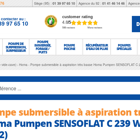
976
Siège (95) :
Agence du 92 :
Agence 
01 39 97 65 10
01 41 46 14 46
customer rating
contacter au :
39 97 65 10
D
4.8
/5
598 reviews
More reviews
POMPE
POMPE DE
IMMERGÉE,
POMPE
RÉCUPÉRATEUR
POMPES
SURPRESSION,
FORAGE /
PISCINE
D'EAU DE PLUIE
SPÉCIALES
SURPRESSEUR
PUITS
 vide-cave)
Homa
Pompe submersible à aspiration très basse Homa Pumpen SENSOFLAT 
pe submersible à aspiration t
ma Pumpen SENSOFLAT C 239 WS
2)