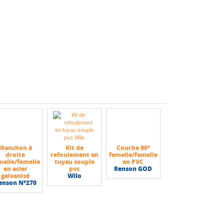
Manchon à
Kit de
Courbe 90°
droite
refoulement en
femelle/femelle
melle/femelle
tuyau souple
en PVC
en acier
pvc
Renson GOD
galvanisé
Wilo
enson N°270