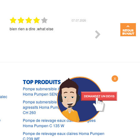
01.07.2026
Commande et délais parfait
Très bon suivi et très bon
RETOUR
EN HAUT
X
TOP PRODUITS
Pompe submersible à aspiration très basse
Homa Pumpen SENSOFLAT C238 WS3
ralec
Pompe submersible pour fluides chimiquement
agressifs Homa Pumpen CHROMATIC CH 250 -
CH 260
e
Pompe de relevage eaux claires, chargées
Homa Pumpen C 135 W
Pompe de relevage eaux claires Homa Pumpen
C 239 WE