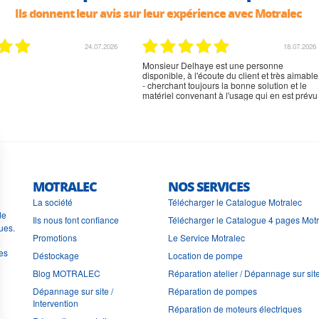
Ils donnent leur avis sur leur expérience avec Motralec
02.07.2026
02.07.2026
rien à signaler, très content
MOTRALEC
NOS SERVICES
La société
Télécharger le Catalogue Motralec
de
Ils nous font confiance
Télécharger le Catalogue 4 pages Mot
ues.
Promotions
Le Service Motralec
les
Déstockage
Location de pompe
Blog MOTRALEC
Réparation atelier / Dépannage sur sit
Dépannage sur site /
Réparation de pompes
Intervention
Réparation de moteurs électriques