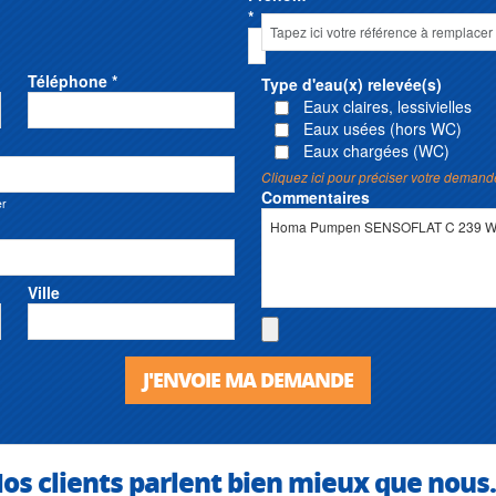
*
Téléphone *
Type d'eau(x) relevée(s)
Eaux claires, lessivielles
Eaux usées (hors WC)
Eaux chargées (WC)
Cliquez ici pour préciser votre demand
Commentaires
er
Ville
J'ENVOIE MA DEMANDE
os clients parlent bien mieux que nous.