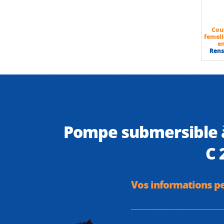
Cou
femell
e
Ren
Pompe submersible à
C 
Vos informations p