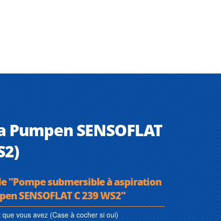
oma Pumpen SENSOFLAT
S2)
de "Pompe submersible à aspiration
mpen SENSOFLAT C 239 WS2"
que vous avez (Case à cocher si oui)