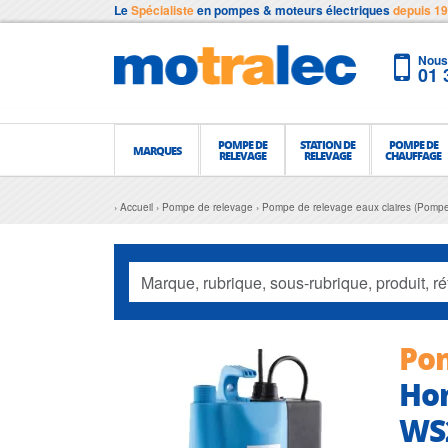
Le
Spécialiste
en pompes & moteurs électriques
depuis 1
Nous 
01 
POMPE DE
STATION DE
POMPE DE
MARQUES
RELEVAGE
RELEVAGE
CHAUFFAGE
Accueil
Pompe de relevage
Pompe de relevage eaux claires (Pompe
Pom
Ho
WS