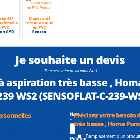
rbe 45°
Clapet anti
e/femelle
retour à boule
n PVC
en PVC
son GYD
Renson
Je souhaite un devis
(Recevez votre devis sous 24h)
 aspiration très basse , H
239 WS2 (SENSOFLAT-C-239-W
Précisez votre besoin 
ersonnelles
Nom
*
très basse , Homa Pu
Remplacement d'un produit 
Prénom