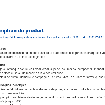
ription du produit
submersible à aspiration très basse Homa Pumpen SENSOFLAT C 239 WS2"
tion
 submersibles aspiration très basse pour eaux claires et légèrement chargées ave
e et d'arrêt automatiques réglables
ions
e automatique contre les niveau d’eau supérieur à 5mm pour empêcher l’inondatio
ie défectueuse ou de machine à laver défectueuse
ecteur de niveau démarre le pompage à un niveau d'eau de 5 mm et l’arrête quand l
istiques techniques
ise de refroidissement et la sortie verticale protège le moteur contre la surchauffe
ation: Fixe ou mobile
e pompé: Eau claire et de drainage pouvant contenir des particules solides inférie
urée jusque 60°C
nnement: Intermittent