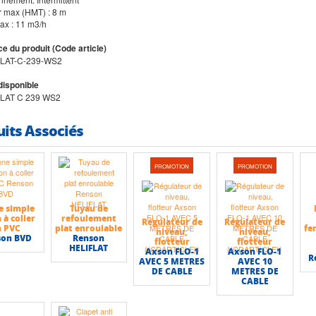
r max (HMT) : 8 m
max : 11 m3/h
e du produit (Code article)
LAT-C-239-WS2
disponible
LAT C 239 WS2
uits Associés
PROMOTION
PROMOTION
e simple
Tuyau de
 à coller
refoulement
Régulateur de
Régulateur de
n PVC
plat enroulable
fe
niveau,
niveau,
son BVD
Renson
flotteur
flotteur
HELIFLAT
Axson FLO-1
Axson FLO-1
R
AVEC 5 METRES
AVEC 10
DE CABLE
METRES DE
CABLE