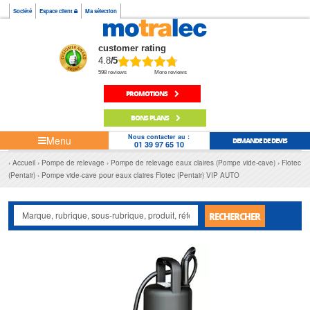
Société
Espace client
Ma sélection
customer rating
4.8
/5
598 reviews
More reviews
PROMOTIONS
BONS PLANS
Nous contacter au :
Menu
DEMANDE DE DEVIS
01 39 97 65 10
Accueil
Pompe de relevage
Pompe de relevage eaux claires (Pompe vide-cave)
Flotec
(Pentair)
Pompe vide-cave pour eaux claires Flotec (Pentair) VIP AUTO
RECHERCHER