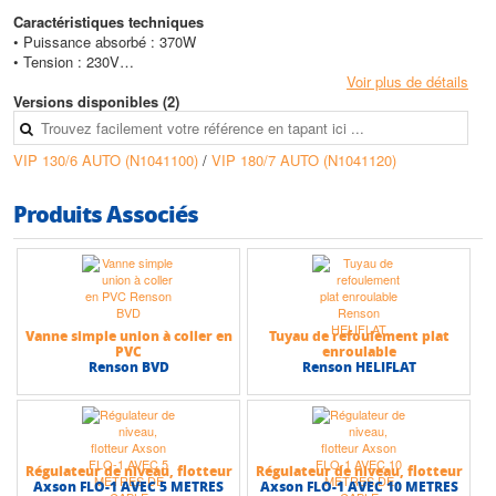
Caractéristiques techniques
• Puissance absorbé : 370W
• Tension : 230V
• Niveau mini assèchement : 20 mm
Voir plus de détails
• Emplacement mini pour fonctionnement : 330 mm/150 mm
Versions disponibles (2)
• Profondeur d’immersion max : 7 mètres
• Câble d’alimentation : 10 mètres
VIP 130/6 AUTO (N1041100)
/
VIP 180/7 AUTO (N1041120)
• Orifice aspiration/refoulement : 1''1/4
• Température maxi de l’eau : 40°C
• Passage impureté max : 6 mm
Produits Associés
• Hauteur max (HMT) : 7 m
• Débit max : 10,8 m3/h
Vanne simple union à coller en
Tuyau de refoulement plat
PVC
enroulable
Renson BVD
Renson HELIFLAT
Régulateur de niveau, flotteur
Régulateur de niveau, flotteur
Axson FLO-1 AVEC 5 METRES
Axson FLO-1 AVEC 10 METRES