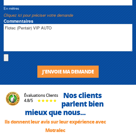
En mètres
Cliquez ici pour préciser votre demande
Commentaires
J'ENVOIE MA DEMANDE
Nos clients
Évaluations Clients
4.8
/
5
parlent bien
mieux que nous...
Ils donnent leur avis sur leur expérience avec
Motralec