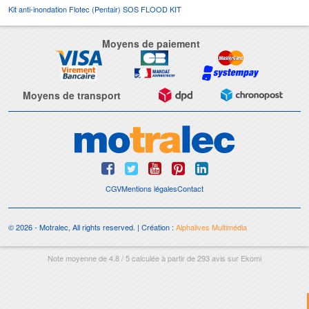
Kit anti-inondation Flotec (Pentair) SOS FLOOD KIT
Moyens de paiement
Moyens de transport
CGV
Mentions légales
Contact
© 2026 - Motralec, All rights reserved. | Création :
Alphalives Multimédia
Note moyenne de
4.8
/
5
calculée à partir de
293
avis sur
Ekomi