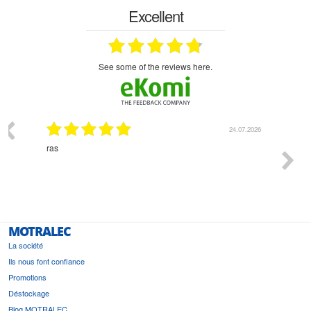
Excellent
see some of the reviews here.
24.07.2026
18.07.2026
Monsieur Delhaye est une personne disponible, à
l'écoute du client et très aimable - cherchant toujours la
bonne solution et le matériel convenant à l'usage qui en
est prévu
MOTRALEC
La société
Ils nous font confiance
Promotions
Déstockage
Blog MOTRALEC