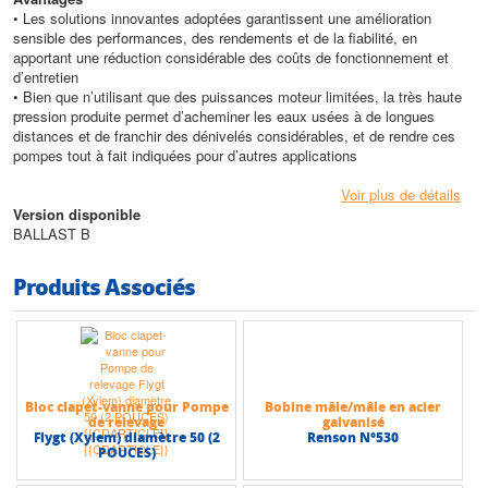
• Les solutions innovantes adoptées garantissent une amélioration
sensible des performances, des rendements et de la fiabilité, en
apportant une réduction considérable des coûts de fonctionnement et
d’entretien
• Bien que n’utilisant que des puissances moteur limitées, la très haute
pression produite permet d’acheminer les eaux usées à de longues
distances et de franchir des dénivelés considérables, et de rendre ces
pompes tout à fait indiquées pour d’autres applications
Conception
Voir plus de détails
• Corps de pompe : Fonte grise
Version disponible
• Manille : Acier inox
BALLAST B
• Roue : Fonte grise
• Support d’aspiration : Fonte grise
Produits Associés
• Garniture mécanique côté pompe : Carbure de silicium/ Alumina
• Arbre : Acier inox
• Garniture mécanique côté moteur : Graphite / Stéatite
• Vis et écrous : Acier inox
Caractéristiques techniques
Bloc clapet-vanne pour Pompe
Bobine mâle/mâle en acier
• Hauteur max (HMT) : 53 m
de relevage
galvanisé
• Débit max : 16 m3/h
Flygt (Xylem) diamètre 50 (2
Renson N°530
POUCES)