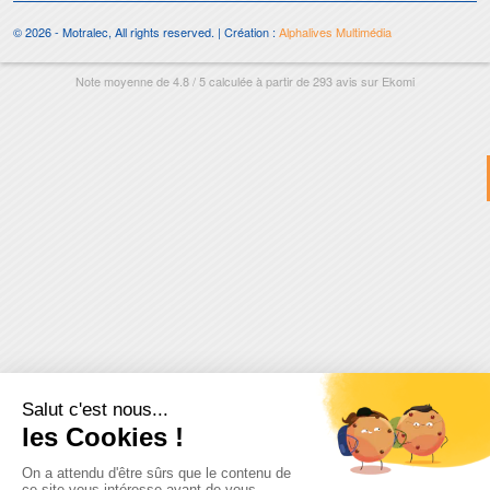
© 2026 - Motralec, All rights reserved. | Création :
Alphalives Multimédia
Note moyenne de
4.8
/
5
calculée à partir de
293
avis sur
Ekomi