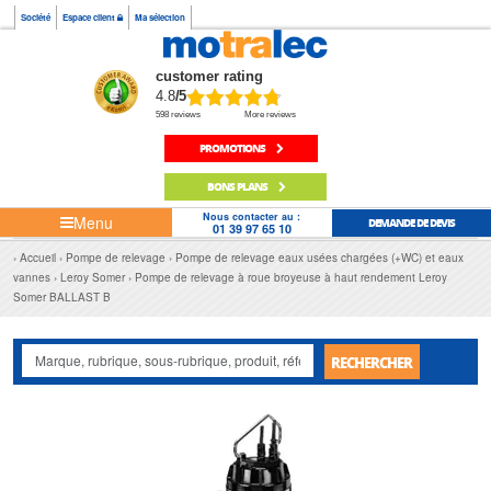
Société
Espace client
Ma sélection
customer rating
4.8
/5
598 reviews
More reviews
PROMOTIONS
BONS PLANS
Nous contacter au :
Menu
DEMANDE DE DEVIS
01 39 97 65 10
Accueil
Pompe de relevage
Pompe de relevage eaux usées chargées (+WC) et eaux
vannes
Leroy Somer
Pompe de relevage à roue broyeuse à haut rendement Leroy
Somer BALLAST B
RECHERCHER