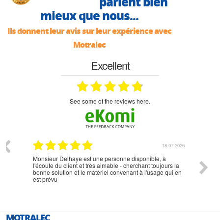
parlent bien
mieux que nous...
Ils donnent leur avis sur leur expérience avec
Motralec
Excellent
see some of the reviews here.
07.2026
18.07.2026
Monsieur Delhaye est une personne disponible, à
bien ri
l'écoute du client et très aimable - cherchant toujours la
bonne solution et le matériel convenant à l'usage qui en
est prévu
MOTRALEC