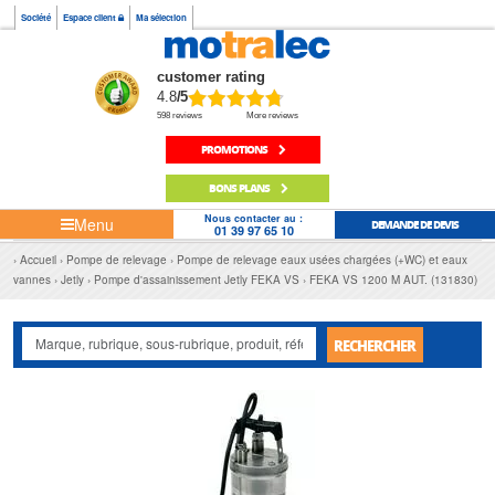
Société
Espace client
Ma sélection
customer rating
4.8
/5
598 reviews
More reviews
PROMOTIONS
BONS PLANS
Nous contacter au :
Menu
DEMANDE DE DEVIS
01 39 97 65 10
Accueil
Pompe de relevage
Pompe de relevage eaux usées chargées (+WC) et eaux
vannes
Jetly
Pompe d'assainissement Jetly FEKA VS
FEKA VS 1200 M AUT. (131830)
RECHERCHER