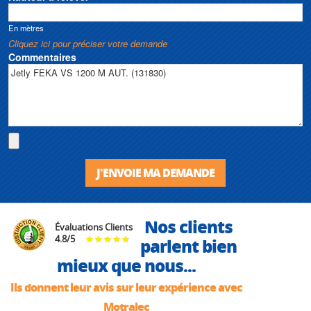
En mètres
Cliquez ici pour préciser votre demande
Commentaires
J'ENVOIE MA DEMANDE
Nos clients
Évaluations Clients
4.8
/
5
parlent bien
mieux que nous...
Ils donnent leur avis sur leur expérience avec
Motralec