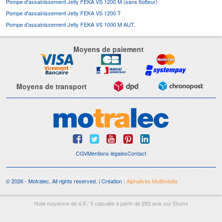
Pompe d'assainissement Jetly FEKA VS 1200 M (sans flotteur)
Pompe d'assainissement Jetly FEKA VS 1200 T
Pompe d'assainissement Jetly FEKA VS 1000 M AUT.
Moyens de paiement
Moyens de transport
CGV
Mentions légales
Contact
© 2026 - Motralec, All rights reserved. | Création :
Alphalives Multimédia
Note moyenne de
4.8
/
5
calculée à partir de
293
avis sur
Ekomi