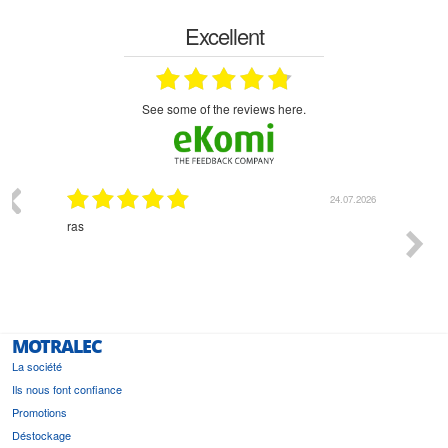
Excellent
see some of the reviews here.
03.2026
24.07.2026
n
ras
Monsie
 géré
l'écout
le
bonne 
i a été
est pr
MOTRALEC
La société
Ils nous font confiance
Promotions
Déstockage