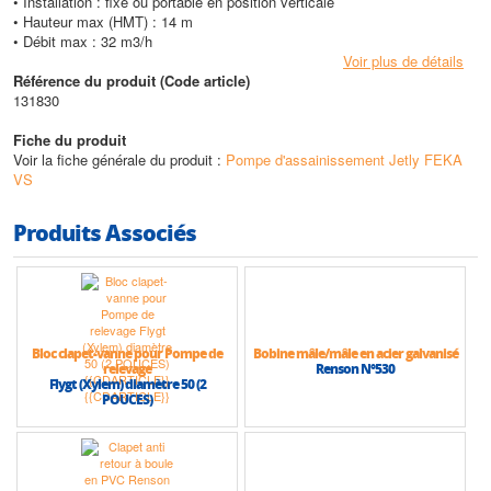
• Installation : fixe ou portable en position verticale
• Hauteur max (HMT) : 14 m
• Débit max : 32 m3/h
Voir plus de détails
Référence du produit (Code article)
131830
Fiche du produit
Voir la fiche générale du produit :
Pompe d'assainissement Jetly FEKA
VS
Produits Associés
Bloc clapet-vanne pour Pompe de
Bobine mâle/mâle en acier galvanisé
relevage
Renson N°530
Flygt (Xylem) diamètre 50 (2
POUCES)