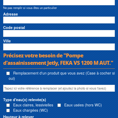
Ne pas remplir si vous êtes un particulier
Adresse
Code postal
Ville
Précisez votre besoin de "Pompe
d'assainissement Jetly, FEKA VS 1200 M AUT."
Remplacement d'un produit que vous avez (Case à cocher si
oui)
Type d'eau(x) relevée(s)
Eaux claires, lessivielles
Eaux usées (hors WC)
Eaux chargées (WC)
Hauteur à relever