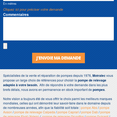
En mètres
Cliquez ici pour préciser votre demande
Commentaires
J'ENVOIE MA DEMANDE
Spécialistes de la vente et réparation de pompes depuis 1976,
Motralec
vous
propose un large choix de références pour choisir la
pompe de relevage
adaptée à votre besoin.
Afin de répondre à votre demande dans les plus
brefs délais, nous avons en permanence en stock important de
pompes
.
Notre vision a toujours été de vous offrir le choix parmi les meilleurs marques
mondiales, celles qui ont démontré leur savoir-faire dans le domaine depuis
de nombreuses années, afin que la fiabilité soit totale :
pompe Abs
/
pompe
Axson
/
pompe de relevage Calpeda
/
pompe Caprari
/
pompe Dab
/
pompe
de relevage Flygt (Xylem)
/
pompe de relevage Grundfos
/
pompe Guinard
/