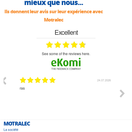
mieux que nous...
Ils donnent leur avis sur leur expérience avec
Motralec
Excellent
see some of the reviews here.
24.07.2026
as
Monsieur Delhaye es
l'écoute du client et
bonne solution et le
est prévu
MOTRALEC
La société