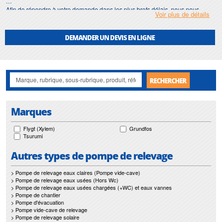
Afin de répondre à votre demande dans les plus brefs délais, nous nous
Voir plus de détails
assurons d'avoir en permanence un stock important de
agitateur
.
Motralec
met également à votre disposition son service de
réparation
et
DEMANDER UN DEVIS EN LIGNE
maintenance de
agitateur
.
Nos interventions sur toute l'Ile de France suivant vos besoins et vos
contraintes sont un gage d'efficacité, et garantissent l'absence de perturbation
de vos installations de
agitateur
.
RECHERCHER
Marques
Flygt (Xylem)
Grundfos
Tsurumi
Autres types de pompe de relevage
> Pompe de relevage eaux claires (Pompe vide-cave)
> Pompe de relevage eaux usées (Hors Wc)
> Pompe de relevage eaux usées chargées (+WC) et eaux vannes
> Pompe de chantier
> Pompe d'évacuation
> Pompe vide-cave de relevage
> Pompe de relevage solaire