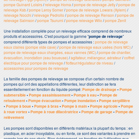
pompe Guinard Loisirs
/
relevage Homa
/
pompe de relevage Jetly
/
pompe de
relevage Ksb
/
pompe Leroy Somer
/
pompe de relevage Lowara (Xylem)
/
relevage Nocchi
/
relevage Pedrollo
/
pompe de relevage Renson
/
pompe de
relevage Salmson
/
pompe Tsurumi
/
pompe relevage Wilo
/
pompe Zenit
Une installation complète pour un relevage efficace comprend de nombreux
produits et accessoires. C'est pourquoi la gamme "
pompe de relevage
"
comprend différents types de pompes et accessoires :
pompe de relevage
eaux claires (pompe vide cave)
/
pompe de relevage eaux usées (hors WC)
/
pompe de relevage eaux chargées, eaux vannes (WC)
/
pompe de chantier,
évacuation, inondation (eau boueuse)
/
agitateur, mélangeur, aérateur
/
coffret
électrique pour pompe de relevage
/
flotteur/régulateur de niveau
/
accessoires pour pompes de relevage
La famille des pompes de relevage se compose d'un certain nombre de
pompes qui ont des appellations différentes, leur distinction se fera
essentiellement en fonction du liquide pompé:
Pompe de drainage
•
Pompe
submersible
•
Pompe assainissement
•
Pompe à eau
•
Pompe de
refoulement
•
Pompe évacuation
•
Pompe inondation
•
Pompe serpillière
•
Pompe à boue
•
Pompe à bras
•
Pompe à main
•
Pompe agricole
•
Pompe
à roue vortex
•
Pompe à roue dilacératrice
•
Pompe de garage
•
Pompe de
relèvement
Les pompes sont disponibles en différents matériaux la plupart du temps : en
plastique, en acier inoxydable, ou en fonte, ce sont des variantes à prendre en
compte lors de son choix. Bien évidemment, en fonction de l'utilisation que