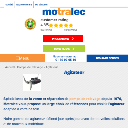
Société
Espace client
Ma sélection
customer rating
4.8
/5
598 reviews
More reviews
PROMOTIONS
BONS PLANS
Nous contacter au :
Menu
DEMANDE DE DEVIS
01 39 97 65 10
Accueil
Pompe de relevage
Agitateur
Agitateur
Spécialistes de la vente et réparation de
pompe de relevage
depuis 1976,
Motralec vous propose un large choix de références
pour choisir
l'agitateur
adaptée à votre besoin.
Notre gamme de
agitateur
s’étend jour après jour avec de nouvelles solutions
et de nouveaux matériaux.