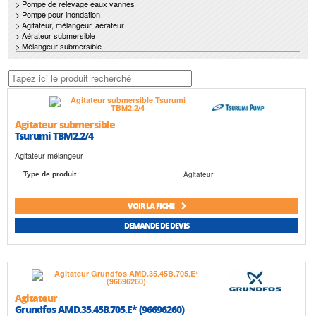
> Pompe de relevage eaux vannes
> Pompe pour inondation
> Agitateur, mélangeur, aérateur
> Aérateur submersible
> Mélangeur submersible
Agitateur submersible
Tsurumi TBM2.2/4
Agitateur mélangeur
Agitateur
Type de produit
VOIR LA FICHE
DEMANDE DE DEVIS
Agitateur
Grundfos AMD.35.45B.705.E* (96696260)