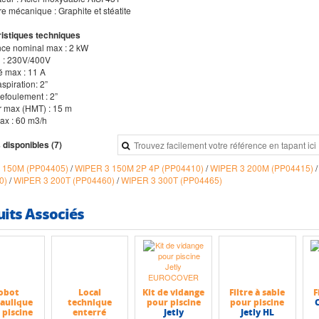
re mécanique : Graphite et stéatite
istiques techniques
nce nominal max : 2 kW
n : 230V/400V
té max : 11 A
aspiration: 2”
 refoulement : 2”
 max (HMT) : 15 m
max : 60 m3/h
 disponibles (7)
 150M (PP04405)
/
WIPER 3 150M 2P 4P (PP04410)
/
WIPER 3 200M (PP04415)
0)
/
WIPER 3 200T (PP04460)
/
WIPER 3 300T (PP04465)
uits Associés
obot
Local
Kit de vidange
Filtre à sable
F
aulique
technique
pour piscine
pour piscine
 piscine
enterré
Jetly
Jetly HL