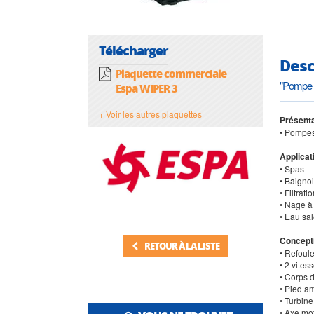
Télécharger
Desc
Plaquette commerciale
"Pompe d
Espa WIPER 3
+ Voir les autres plaquettes
Présenta
• Pompes 
Applicat
• Spas
• Baigno
• Filtrat
• Nage à
• Eau sa
Concept
RETOUR À LA LISTE
• Refoule
• 2 vites
• Corps 
• Pied a
• Turbine
• Axe mo