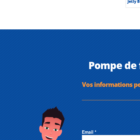
Jetly 
Pompe de f
Vos informations p
Email *