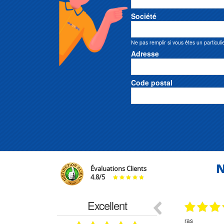
Société
Ne pas remplir si vous êtes un particuli
Adresse
Code postal
N
Évaluations Clients
4.8
/
5
Excellent
29.03.2026
29.03.2026
étitifs,
bonjour commande pompe puit malgré un
ras