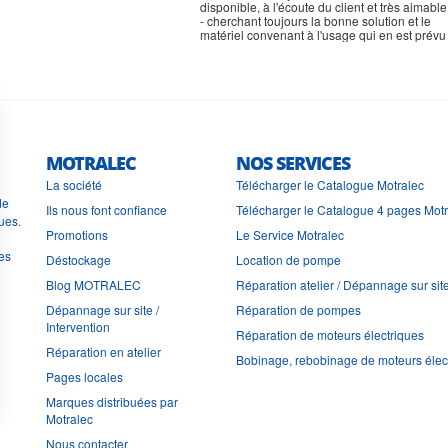
disponible, à l'écoute du client et très aimable
- cherchant toujours la bonne solution et le
matériel convenant à l'usage qui en est prévu
MOTRALEC
NOS SERVICES
La société
Télécharger le Catalogue Motralec
de
Ils nous font confiance
Télécharger le Catalogue 4 pages Mot
ues.
Promotions
Le Service Motralec
les
Déstockage
Location de pompe
Blog MOTRALEC
Réparation atelier / Dépannage sur sit
Dépannage sur site /
Réparation de pompes
Intervention
Réparation de moteurs électriques
Réparation en atelier
Bobinage, rebobinage de moteurs élec
Pages locales
Marques distribuées par
Motralec
Nous contacter