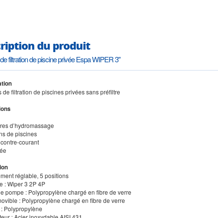
ription du produit
e filtration de piscine privée Espa WIPER 3"
tion
de filtration de piscines privées sans préfiltre
ions
ires d’hydromassage
ions de piscines
 contre-courant
lée
ion
ment réglable, 5 positions
se : Wiper 3 2P 4P
de pompe : Polypropylène chargé en fibre de verre
movible : Polypropylène chargé en fibre de verre
 : Polypropylène
teur : Acier inoxydable AISI 431