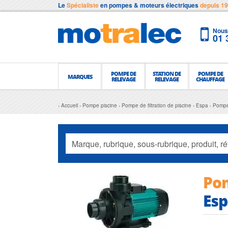
Le
Spécialiste
en pompes & moteurs électriques
depuis 1
Nous 
01 
POMPE DE
STATION DE
POMPE DE
MARQUES
RELEVAGE
RELEVAGE
CHAUFFAGE
Accueil
Pompe piscine
Pompe de filtration de piscine
Espa
Pompe 
Pom
Esp