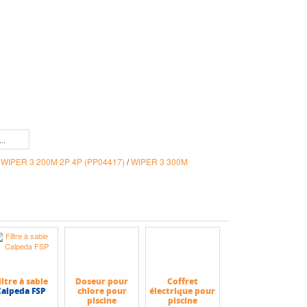
/
WIPER 3 200M 2P 4P (PP04417)
/
WIPER 3 300M
iltre à sable
Doseur pour
Coffret
Calpeda FSP
chlore pour
électrique pour
piscine
piscine