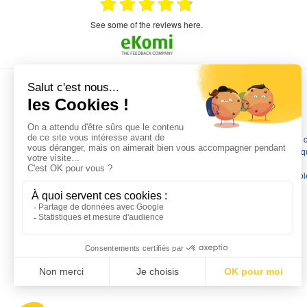
mmercial,***
appel en dehors des heures d ouverture votre
commercial a géré ma demande le devis reçu
immédiatement un fois le paiement effectue la
see some of the reviews here.
commande a été valider l envoi a été un peu
long mais dans l ensemble très satisfait
L'EXPERTISE MOTRALEC
Depuis 1976
, nous sommes
les spécialistes numéro 1 en
France
en pompes de relevage, station de relevage, pompe 
chauffage, suppression, forage, immergée et moteurs électriq
Nous assurons
la vente, la réparation, l'installation et le
dépannage
, tout en travaillant avec les marques les plus fiab
du marché.