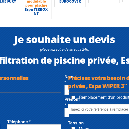
BLUE FURY
modulable
EUROCOVER
pour piscine
Espa TEKBOX
NT
Je souhaite un devis
(Recevez votre devis sous 24h)
iltration de piscine privée, 
ersonnelles
Nom
Précisez votre besoin d
*
privée , Espa WIPER 3"
Remplacement d'un produit 
Prénom
*
Téléphone *
Tension
Mono