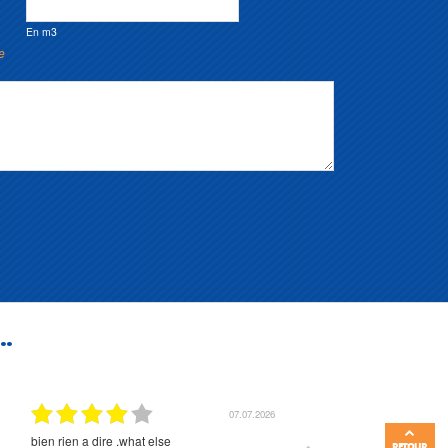
En m3
e
..
07.07.2026
bien rien a dire .what else
RAS
RETOUR