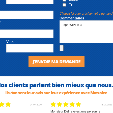
Tri
Cliquez ici pour préciser votre demand
Commentaires
er
Ville
J'ENVOIE MA DEMANDE
os clients parlent bien mieux que nous.
Ils donnent leur avis sur leur expérience avec Motralec
24.07.2026
18.07.2026
Monsieur Delhaye est une personne