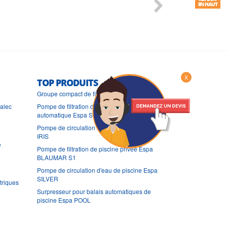
EN HAUT
X
TOP PRODUITS
Groupe compact de filtration Espa NEAT
ralec
Pompe de filtration de piscine à amorçage
automatique Espa SILEN I
Pompe de circulation d'eau de piscine Espa
IRIS
e
Pompe de filtration de piscine privée Espa
BLAUMAR S1
Pompe de circulation d'eau de piscine Espa
SILVER
triques
Surpresseur pour balais automatiques de
piscine Espa POOL