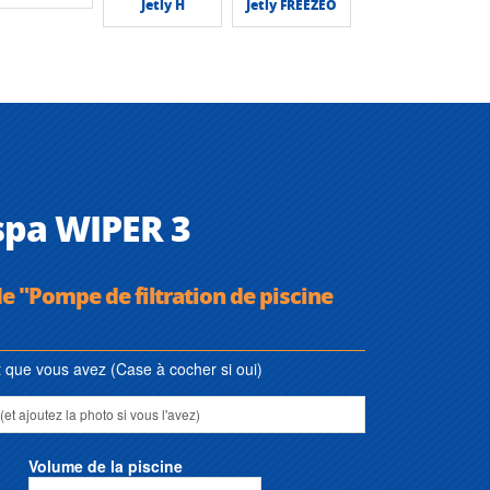
Jetly H
Jetly FREEZEO
Espa WIPER 3
e "Pompe de filtration de piscine
que vous avez (Case à cocher si oui)
Volume de la piscine