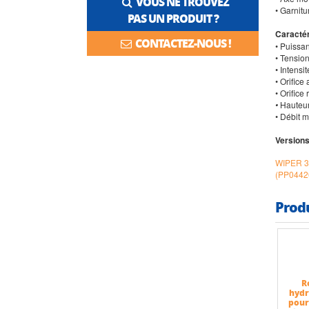
VOUS NE TROUVEZ
• Garnitu
PAS UN PRODUIT ?
Caractér
CONTACTEZ-NOUS !
• Puissa
• Tensio
• Intensi
• Orifice 
• Orifice
•
Hauteur
• Débit 
Versions
WIPER 3
(PP0442
Prod
R
hydr
pour