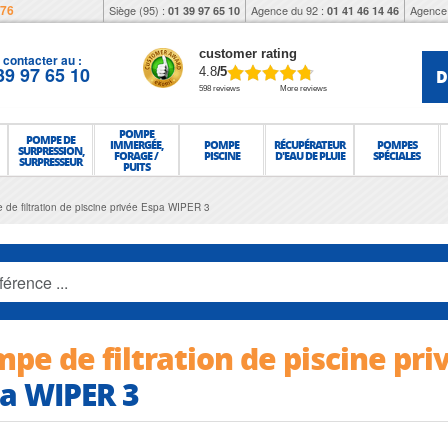
976
Siège (95) :
Agence du 92 :
Agence 
01 39 97 65 10
01 41 46 14 46
customer rating
contacter au :
39 97 65 10
D
4.8
/5
598 reviews
More reviews
POMPE
POMPE DE
IMMERGÉE,
POMPE
RÉCUPÉRATEUR
POMPES
SURPRESSION,
FORAGE /
PISCINE
D'EAU DE PLUIE
SPÉCIALES
SURPRESSEUR
PUITS
de filtration de piscine privée Espa WIPER 3
pe de filtration de piscine pri
a WIPER 3