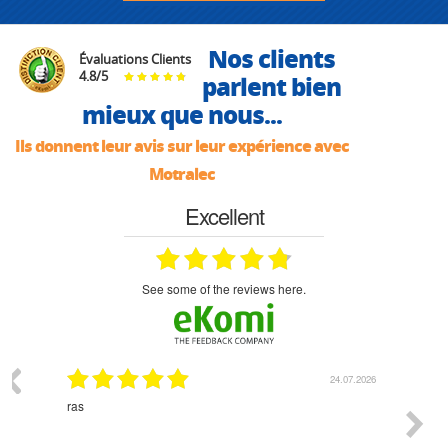
Nos clients
Évaluations Clients
4.8
/
5
parlent bien
mieux que nous...
Ils donnent leur avis sur leur expérience avec
Motralec
Excellent
see some of the reviews here.
03.2026
24.07.2026
n
ras
Monsie
 géré
l'écout
le
bonne 
i a été
est pr