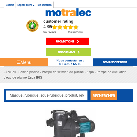
Société
Espace client
Ma sélection
customer rating
4.8
/5
598 reviews
More reviews
PROMOTIONS
BONS PLANS
Nous contacter au :
Menu
DEMANDE DE DEVIS
01 39 97 65 10
Accueil
Pompe piscine
Pompe de filtration de piscine
Espa
Pompe de circulation
d'eau de piscine Espa IRIS
RECHERCHER