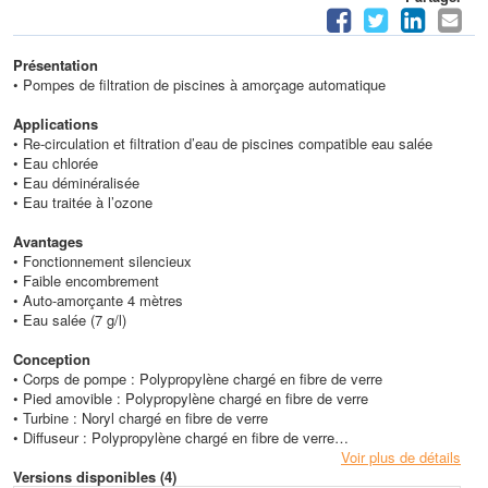
Présentation
• Pompes de filtration de piscines à amorçage automatique
Applications
• Re-circulation et filtration d’eau de piscines compatible eau salée
• Eau chlorée
• Eau déminéralisée
• Eau traitée à l’ozone
Avantages
• Fonctionnement silencieux
• Faible encombrement
• Auto-amorçante 4 mètres
• Eau salée (7 g/l)
Conception
• Corps de pompe : Polypropylène chargé en fibre de verre
• Pied amovible : Polypropylène chargé en fibre de verre
• Turbine : Noryl chargé en fibre de verre
• Diffuseur : Polypropylène chargé en fibre de verre
• Axe moteur : Inox. AISI 420
Voir plus de détails
• Garniture mécanique : Graphite et alumine
Versions disponibles (4)