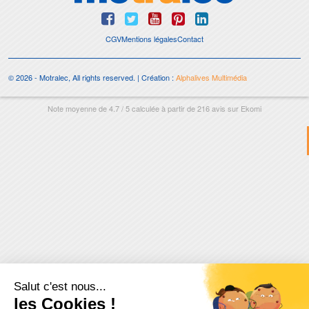
CGV
Mentions légales
Contact
© 2026 - Motralec, All rights reserved. | Création :
Alphalives Multimédia
Note moyenne de
4.7
/
5
calculée à partir de
216
avis sur
Ekomi