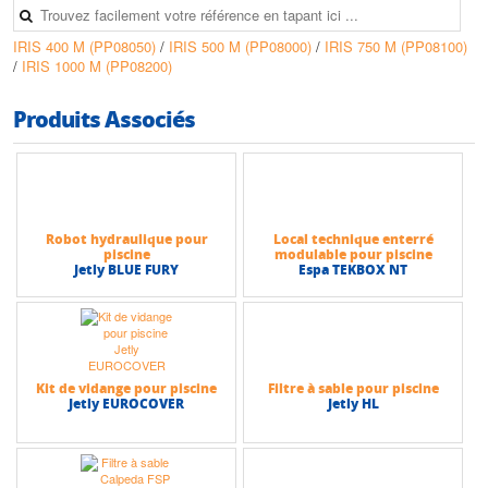
• Capacité d’eau dans la pompe : 4,76 litres
IRIS 400 M (PP08050)
/
IRIS 500 M (PP08000)
/
IRIS 750 M (PP08100)
Caractéristiques techniques
/
IRIS 1000 M (PP08200)
• Puissance nominale max: 0,75 kW
• Tension : 230V
• Intensité max : 3,8 A
Produits Associés
• Orifice aspiration: DN50
• Orifice refoulement : DN50
•
Hauteur max (HMT) : 14 m
• Débit max : 19 m3/h
Robot hydraulique pour
Local technique enterré
piscine
modulable pour piscine
Jetly BLUE FURY
Espa TEKBOX NT
Kit de vidange pour piscine
Filtre à sable pour piscine
Jetly EUROCOVER
Jetly HL