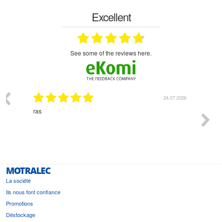
Excellent
see some of the reviews here.
03.2026
24.07.2026
n
ras
Monsie
 géré
l'écout
le
bonne 
i a été
est pr
MOTRALEC
La société
Ils nous font confiance
Promotions
Déstockage