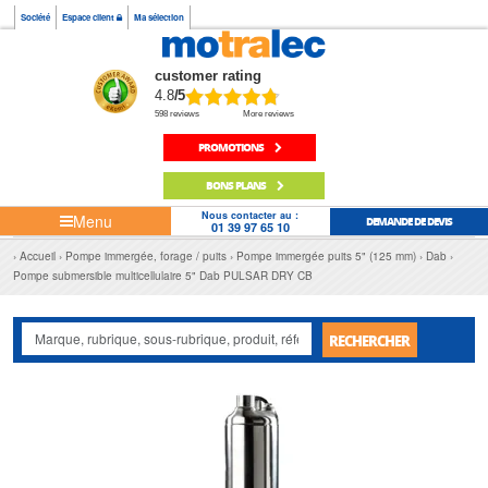
Société
Espace client
Ma sélection
customer rating
4.8
/5
598 reviews
More reviews
PROMOTIONS
BONS PLANS
Nous contacter au :
Menu
DEMANDE DE DEVIS
01 39 97 65 10
Accueil
Pompe immergée, forage / puits
Pompe immergée puits 5" (125 mm)
Dab
Pompe submersible multicellulaire 5" Dab PULSAR DRY CB
RECHERCHER