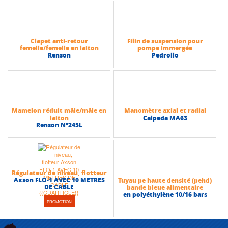
Clapet anti-retour
Filin de suspension pour
femelle/femelle en laiton
pompe immergée
Renson
Pedrollo
Mamelon réduit mâle/mâle en
Manomètre axial et radial
laiton
Calpeda MA63
Renson N°245L
Régulateur de niveau, flotteur
Axson FLO-1 AVEC 10 METRES
Tuyau pe haute densité (pehd)
DE CABLE
bande bleue alimentaire
en polyéthylène 10/16 bars
PROMOTION