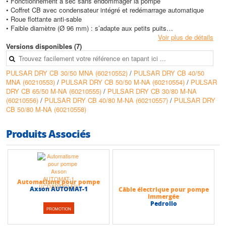
• Fonctionnement à sec sans endommager la pompe
• Coffret CB avec condensateur intégré et redémarrage automatique
• Roue flottante anti-sable
• Faible diamètre (Ø 96 mm) : s’adapte aux petits puits
• Fonctionnement silencieux et économique
Voir plus de détails
Versions disponibles (7)
Conception
• Corps de pompe en technopolymère
PULSAR DRY CB 30/50 MNA (60210552)
/
PULSAR DRY CB 40/50
• Moteur submersible refroidi par huile
MNA (60210553)
/
PULSAR DRY CB 50/50 M-NA (60210554)
/
PULSAR
• Câble d’alimentation 20 m fourni
DRY CB 65/50 M-NA (60210555)
/
PULSAR DRY CB 30/80 M-NA
• Garniture mécanique carbone/céramique
(60210556)
/
PULSAR DRY CB 40/80 M-NA (60210557)
/
PULSAR DRY
• Clapet anti-retour intégré
CB 50/80 M-NA (60210558)
Caractéristiques techniques
• Tension : 230 V monophasé
Produits Associés
• Plage de puissance : 0,78 à 1,9 kW
• Température max eau : 35 °C
• Hauteur max (HMT) : 88 m
• Débit max (m3/h) : 7,2 m3/h
Automatisme pour pompe
Axson AUTOMAT-1
Câble électrique pour pompe
immergée
Pedrollo
PROMOTION