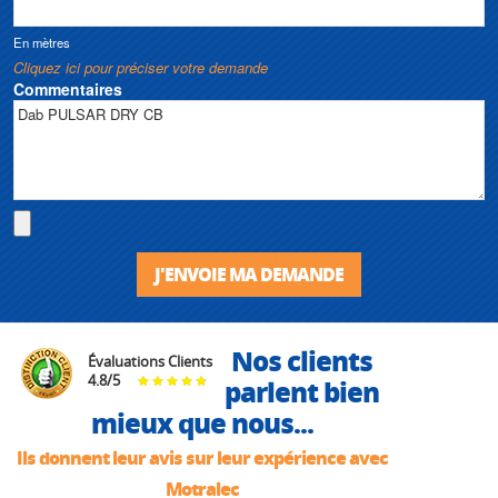
En mètres
Cliquez ici pour préciser votre demande
Commentaires
J'ENVOIE MA DEMANDE
Nos clients
Évaluations Clients
4.8
/
5
parlent bien
mieux que nous...
Ils donnent leur avis sur leur expérience avec
Motralec