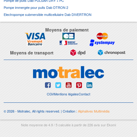
Pompe de puits Dab PULSAR DRY + PC
Pompe immergée pour puits Dab DTRON 2
Electropompe submersible multicellulaire Dab DIVERTRON
Moyens de paiement
Moyens de transport
CGV
Mentions légales
Contact
© 2026 - Motralec, All rights reserved. | Création :
Alphalives Multimédia
Note moyenne de
4.9
/
5
calculée à partir de
226
avis sur
Ekomi