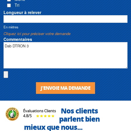
Tri
Longueur à relever
En mètres
Cliquez ici pour préciser votre demande
Commentaires
J'ENVOIE MA DEMANDE
Nos clients
Évaluations Clients
4.8
/
5
parlent bien
mieux que nous...