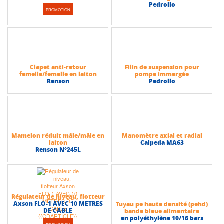
optimale
Pedrollo
• Câble d’alimentation avec connecteur rapide
PROMOTION
Caractéristiques techniques
• Profondeur d’immersion max : 15 m
• Passage libre : 2 mm
• Température du liquide : de 0°C à +50°C
• Alimentation : monophasée 230V – 50Hz
Clapet anti-retour
Filin de suspension pour
• Classe d'isolation moteur : F
femelle/femelle en laiton
pompe immergée
Renson
Pedrollo
• Indice de protection : IP68
• Hauteur max (HMT) : 45 m
• Débit max (m³/h) : 7,5 m³/h
Mamelon réduit mâle/mâle en
Manomètre axial et radial
laiton
Calpeda MA63
Renson N°245L
Régulateur de niveau, flotteur
Axson FLO-1 AVEC 10 METRES
Tuyau pe haute densité (pehd)
DE CABLE
bande bleue alimentaire
en polyéthylène 10/16 bars