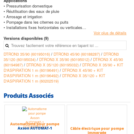
Applications
• Pressurisation domestique
• Réutilisation des eaux de pluie
• Arrosage et irrigation
• Pompage dans les citernes ou puits
• Installations fixes horizontales ou verticales
Voir plus de détails
Avantages
Versions disponibles (9)
• Technologie PLC : contrôle et paramétrage simplifiés via le Com Box
• Protection anti-cyclage pour éviter les démarrages fréquents en cas de
DTRON3 35/90 (60195016)
/
DTRON3 45/90 (60188287)
/
DTRON3
fuites
35/120 (60195034)
/
DTRON3 X 35/90 (60195012)
/
DTRON3 X 45/90
• Connexion NFC pour l’utilisation d’un flotteur externe sans ouvrir la
(60194987)
/
DTRON3 X 35/120 (60195032)
/
DTRON3 X 35/90 + KIT
pompe
D'ASPIRATION 1 m (60196491)
/
DTRON3 X 45/90 + KIT
• Vanne de surpression et filtre anti-débris intégrés pour une meilleure
D'ASPIRATION 1 m (60196492)
/
DTRON3 X 35/120 + KIT
protection
D'ASPIRATION 1 m (60202519)
• Installation flexible : immergée, semi-immergée ou en surface avec
l’accessoire DOC68
• Vase d'expansion intégré : pas besoin de réservoir externe
Produits Associés
Conception
• Corps de pompe en technopolymère pour une meilleure résistance à la
corrosion
• Impellers en technopolymère et acier inoxydable AISI 304
• Moteur asynchrone submersible refroidi par eau
Automatisme pour pompe
Axson AUTOMAT-1
Câble électrique pour pompe
• Double garniture mécanique en chambre d’huile pour une étanchéité
immergée