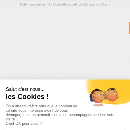
Note moyenne de
4.9
/
5
calculée à partir de
226
avis sur
Ekomi