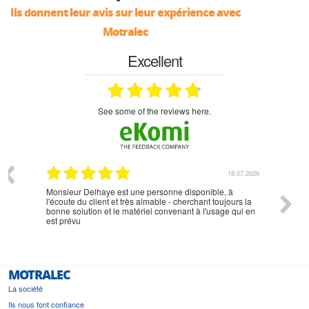
Ils donnent leur avis sur leur expérience avec
Motralec
Excellent
see some of the reviews here.
07.2026
18.07.2026
Monsieur Delhaye est une personne disponible, à
bien ri
l'écoute du client et très aimable - cherchant toujours la
bonne solution et le matériel convenant à l'usage qui en
est prévu
MOTRALEC
La société
Ils nous font confiance