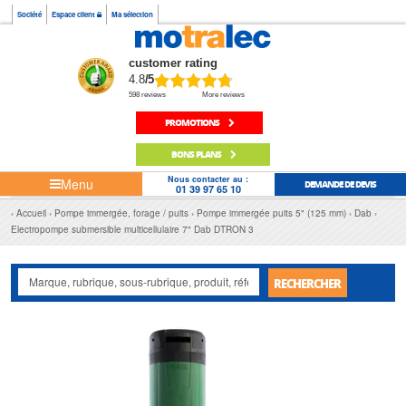
Société
Espace client
Ma sélection
customer rating
4.8
/5
598 reviews
More reviews
PROMOTIONS
BONS PLANS
Nous contacter au :
Menu
DEMANDE DE DEVIS
01 39 97 65 10
Accueil
Pompe immergée, forage / puits
Pompe immergée puits 5" (125 mm)
Dab
Electropompe submersible multicellulaire 7" Dab DTRON 3
RECHERCHER