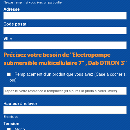
Ne pas remplir si vous êtes un particulier
Adresse
Code postal
Ville
Précisez votre besoin de "Electropompe
submersible multicellulaire 7" , Dab DTRON 3"
Remplacement d'un produit que vous avez (Case à cocher si
oui)
Hauteur à relever
En mètres
Tension
Mono