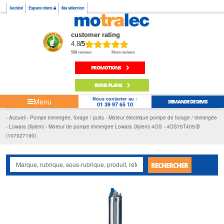
Société
Espace client
Ma sélection
customer rating
4.8
/5
598 reviews
More reviews
PROMOTIONS
BONS PLANS
Nous contacter au :
Menu
DEMANDE DE DEVIS
01 39 97 65 10
Accueil
Pompe immergée, forage / puits
Moteur électrique pompe de forage / immergée
Lowara (Xylem)
Moteur de pompe immergee Lowara (Xylem) 4OS
4OS75T405/B
(107027190)
RECHERCHER