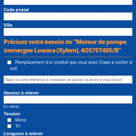
Code postal
Ville
Précisez votre besoin de "Moteur de pompe
immergee Lowara (Xylem), 4OS75T405/B"
Remplacement d'un produit que vous avez (Case à cocher si
oui)
Hauteur à relever
En mètres
Tension
Mono
Tri
Longueur à relever