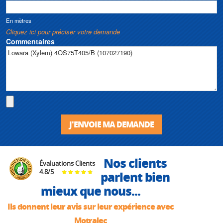
En mètres
Cliquez ici pour préciser votre demande
Commentaires
J'ENVOIE MA DEMANDE
Nos clients
Évaluations Clients
4.8
/
5
parlent bien
mieux que nous...
Ils donnent leur avis sur leur expérience avec
Motralec