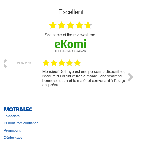
Excellent
see some of the reviews here.
07.2026
18.07.2026
Monsieur Delhaye est une personne disponible, à
bien ri
l'écoute du client et très aimable - cherchant toujours la
bonne solution et le matériel convenant à l'usage qui en
est prévu
MOTRALEC
La société
Ils nous font confiance
Promotions
Déstockage