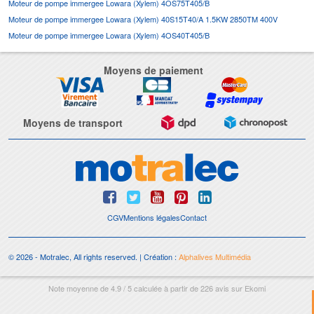
Moteur de pompe immergee Lowara (Xylem) 4OS75T405/B
Moteur de pompe immergee Lowara (Xylem) 40S15T40/A 1.5KW 2850TM 400V
Moteur de pompe immergee Lowara (Xylem) 4OS40T405/B
Moyens de paiement
Moyens de transport
CGV
Mentions légales
Contact
© 2026 - Motralec, All rights reserved. | Création :
Alphalives Multimédia
Note moyenne de
4.9
/
5
calculée à partir de
226
avis sur
Ekomi