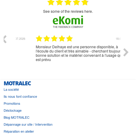
see some of the reviews here.
07.2026
18.07.2026
Monsieur Delhaye est une personne disponible, à
bien ri
l'écoute du client et très aimable - cherchant toujours la
bonne solution et le matériel convenant à l'usage qui en
est prévu
MOTRALEC
La société
Ils nous font confiance
Promotions
Déstockage
Blog MOTRALEC
Dépannage sur site / Intervention
Réparation en atelier