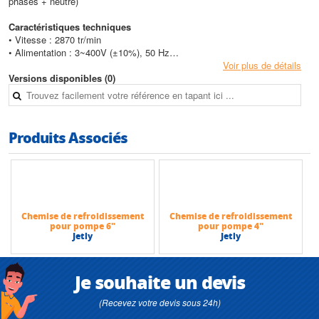
phases + neutre)
Caractéristiques techniques
• Vitesse : 2870 tr/min
• Alimentation : 3~400V (±10%), 50 Hz
• Protection : IP 68
Voir plus de détails
• Isolation : Classe F
Versions disponibles (0)
• Liquide interne : Eau + antigel
• Arbre moteur : Conforme à la norme NEMA
• Température du liquide max : 35°C
• Profondeur d'immersion max : 250 m
Produits Associés
• Puissance max : 37 kW
Chemise de refroidissement
Chemise de refroidissement
pour pompe 6"
pour pompe 4"
Jetly
Jetly
Je souhaite un devis
(Recevez votre devis sous 24h)