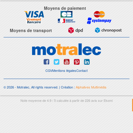
Moyens de paiement
Moyens de transport
CGV
Mentions légales
Contact
© 2026 - Motralec, All rights reserved. | Création :
Alphalives Multimédia
Note moyenne de
4.9
/
5
calculée à partir de
226
avis sur
Ekomi