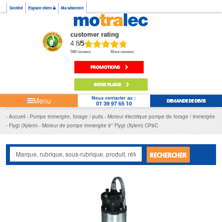
Société
Espace client
Ma sélection
customer rating
4.8
/5
598 reviews
More reviews
PROMOTIONS
BONS PLANS
Nous contacter au :
Menu
DEMANDE DE DEVIS
01 39 97 65 10
Accueil
Pompe immergée, forage / puits
Moteur électrique pompe de forage / immergée
Flygt (Xylem)
Moteur de pompe immergée 6" Flygt (Xylem) CP6C
RECHERCHER