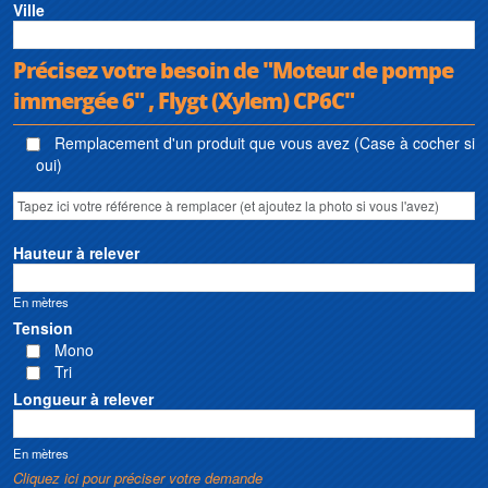
Ville
Précisez votre besoin de "Moteur de pompe
immergée 6" , Flygt (Xylem) CP6C"
Remplacement d'un produit que vous avez (Case à cocher si
oui)
Hauteur à relever
En mètres
Tension
Mono
Tri
Longueur à relever
En mètres
Cliquez ici pour préciser votre demande