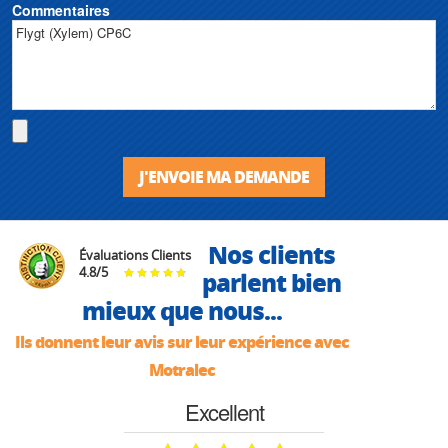
Commentaires
J'ENVOIE MA DEMANDE
Nos clients
Évaluations Clients
4.8
/
5
parlent bien
mieux que nous...
Ils donnent leur avis sur leur expérience avec
Motralec
Excellent