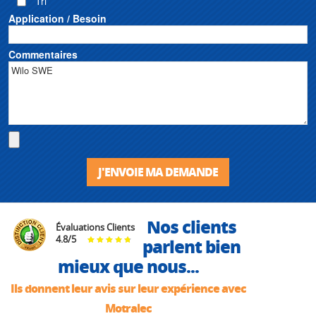
Tri
Application / Besoin
Commentaires
J'ENVOIE MA DEMANDE
Nos clients
Évaluations Clients
4.8
/
5
parlent bien
mieux que nous...
Ils donnent leur avis sur leur expérience avec
Motralec