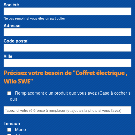
Société
Ne pas remplir si vous êtes un particulier
Adresse
Code postal
Ville
Précisez votre besoin de "Coffret électrique ,
Wilo SWE"
Remplacement d'un produit que vous avez (Case à cocher si
oui)
Tension
Mono