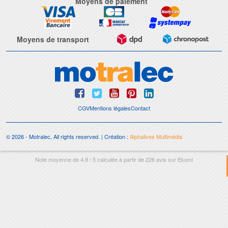
Moyens de paiement
Moyens de transport
CGV
Mentions légales
Contact
© 2026 - Motralec, All rights reserved. | Création :
Alphalives Multimédia
Note moyenne de
4.9
/
5
calculée à partir de
226
avis sur
Ekomi