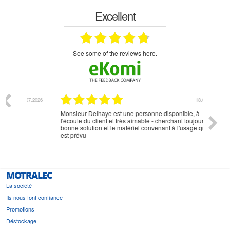
Excellent
see some of the reviews here.
07.2026
18.07.2026
Monsieur Delhaye est une personne disponible, à
bien ri
l'écoute du client et très aimable - cherchant toujours la
bonne solution et le matériel convenant à l'usage qui en
est prévu
MOTRALEC
La société
Ils nous font confiance
Promotions
Déstockage