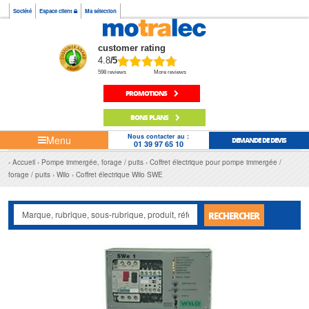
Société
Espace client
Ma sélection
customer rating
4.8
/5
598 reviews
More reviews
PROMOTIONS
BONS PLANS
Nous contacter au :
Menu
DEMANDE DE DEVIS
01 39 97 65 10
Accueil
Pompe immergée, forage / puits
Coffret électrique pour pompe immergée /
forage / puits
Wilo
Coffret électrique Wilo SWE
RECHERCHER