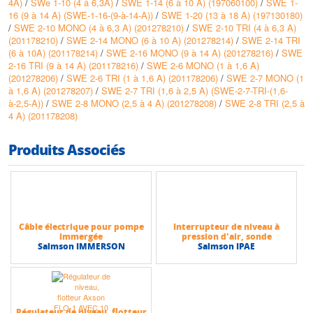
4A)
/
SWe 1-10 (4 à 6,3A)
/
SWE 1-14 (6 à 10 A) (197060100)
/
SWE 1-
16 (9 à 14 A) (SWE-1-16-(9-à-14-A))
/
SWE 1-20 (13 à 18 A) (197130180)
/
SWE 2-10 MONO (4 à 6,3 A) (201278210)
/
SWE 2-10 TRI (4 à 6,3 A)
(201178210)
/
SWE 2-14 MONO (6 à 10 A) (201278214)
/
SWE 2-14 TRI
(6 à 10A) (201178214)
/
SWE 2-16 MONO (9 à 14 A) (201278216)
/
SWE
2-16 TRI (9 à 14 A) (201178216)
/
SWE 2-6 MONO (1 à 1,6 A)
(201278206)
/
SWE 2-6 TRI (1 à 1,6 A) (201178206)
/
SWE 2-7 MONO (1
à 1,6 A) (201278207)
/
SWE 2-7 TRI (1,6 à 2,5 A) (SWE-2-7-TRI-(1,6-
à-2,5-A))
/
SWE 2-8 MONO (2,5 à 4 A) (201278208)
/
SWE 2-8 TRI (2,5 à
4 A) (201178208)
Produits Associés
Câble électrique pour pompe
Interrupteur de niveau à
immergée
pression d'air, sonde
Salmson IMMERSON
Salmson IPAE
Régulateur de niveau, flotteur