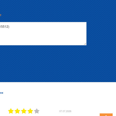
e
..
07.07.2026