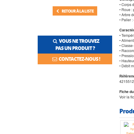
• Corps 
• Roue :
RETOUR À LA LISTE
• Arbre 
• Palier 
Caractér
• Tempér
VOUS NE TROUVEZ
• Alimen
• Classe 
PAS UN PRODUIT ?
• Raccor
• Pressi
CONTACTEZ-NOUS !
• Hauteu
• Débit m
Référenc
4215512
Fiche du
Voir la f
Prod