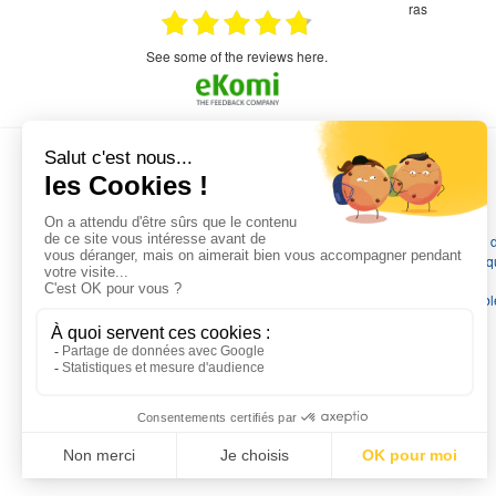
étitifs,
bonjour commande pompe puit malgré un
ras
mmercial,***
appel en dehors des heures d ouverture votre
commercial a géré ma demande le devis reçu
immédiatement un fois le paiement effectue la
see some of the reviews here.
commande a été valider l envoi a été un peu
long mais dans l ensemble très satisfait
L'EXPERTISE MOTRALEC
Depuis 1976
, nous sommes
les spécialistes numéro 1 en
France
en pompes de relevage, station de relevage, pompe 
chauffage, suppression, forage, immergée et moteurs électriq
Nous assurons
la vente, la réparation, l'installation et le
dépannage
, tout en travaillant avec les marques les plus fiab
du marché.