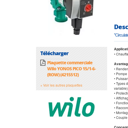
Desc
"Circul
Applicat
Télécharger
• Chauffa
Plaquette commerciale
Avantag
Wilo YONOS PICO 15/1-6-
• Rendem
• Pompe à
(ROW) (4215512)
• Puissa
• Types d
+ Voir les autres plaquettes
variable)
• Protect
• Affich
• Foncti
• Raccor
• Montag
• Couple
Concept