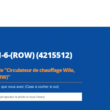
1-6-(ROW) (4215512)
e "Circulateur de chauffage Wilo,
OW)"
que vous avez (Case à cocher si oui)