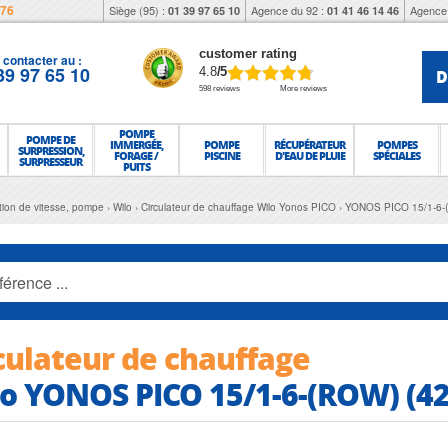
976
Siège (95) :
Agence du 92 :
Agence 
01 39 97 65 10
01 41 46 14 46
customer rating
contacter au :
39 97 65 10
D
4.8
/5
598 reviews
More reviews
POMPE
POMPE DE
IMMERGÉE,
POMPE
RÉCUPÉRATEUR
POMPES
SURPRESSION,
FORAGE /
PISCINE
D'EAU DE PLUIE
SPÉCIALES
SURPRESSEUR
PUITS
ation de vitesse, pompe
Wilo
Circulateur de chauffage Wilo Yonos PICO
YONOS PICO 15/1-6-
culateur de chauffage
o YONOS PICO 15/1-6-(ROW) (4