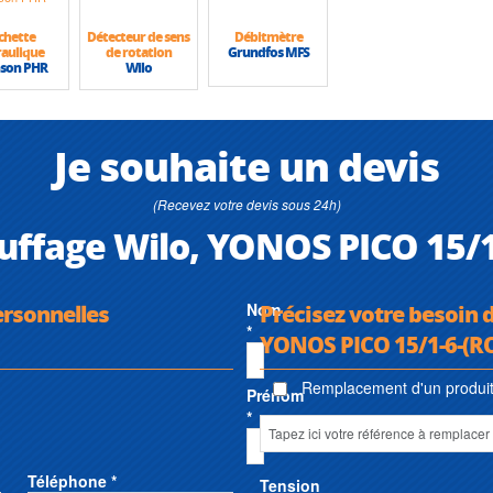
chette
Détecteur de sens
Débitmètre
aulique
de rotation
Grundfos MFS
son PHR
Wilo
Je souhaite un devis
(Recevez votre devis sous 24h)
auffage Wilo, YONOS PICO 15/
ersonnelles
Nom
Précisez votre besoin d
*
YONOS PICO 15/1-6-(R
Remplacement d'un produit 
Prénom
*
Téléphone *
Tension