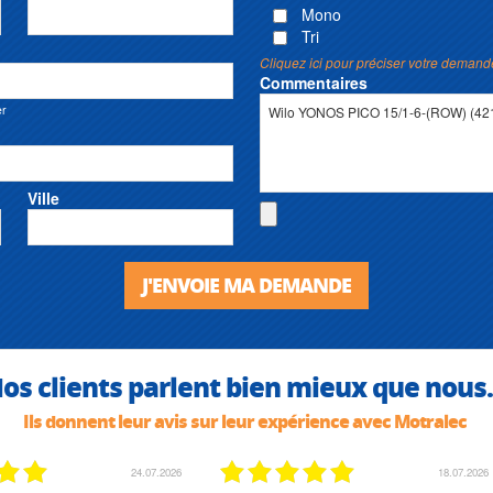
Mono
Tri
Cliquez ici pour préciser votre demand
Commentaires
er
Ville
J'ENVOIE MA DEMANDE
os clients parlent bien mieux que nous.
Ils donnent leur avis sur leur expérience avec Motralec
24.07.2026
18.07.2026