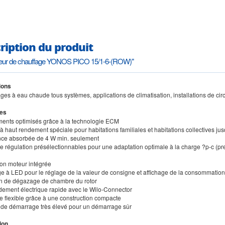
ription du produit
ateur de chauffage YONOS PICO 15/1-6-(ROW)"
ions
ges à eau chaude tous systèmes, applications de climatisation, installations de circ
es
ents optimisés grâce à la technologie ECM
 haut rendement spéciale pour habitations familiales et habitations collectives jusq
nce absorbée de 4 W min. seulement
e régulation présélectionnables pour une adaptation optimale à la charge ?p-c (press
ion moteur intégrée
age à LED pour le réglage de la valeur de consigne et affichage de la consommation
on de dégazage de chambre du rotor
dement électrique rapide avec le Wilo-Connector
e flexible grâce à une construction compacte
 de démarrage très élevé pour un démarrage sûr
ion