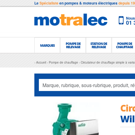
Le
Spécialiste
en pompes & moteurs électriques
depuis 1
Nous 
01 
POMPE DE
STATION DE
POMPE DE
MARQUES
RELEVAGE
RELEVAGE
CHAUFFAGE
Accueil
Pompe de chauffage
Circulateur de chauffage simple à vari
Cir
Wil