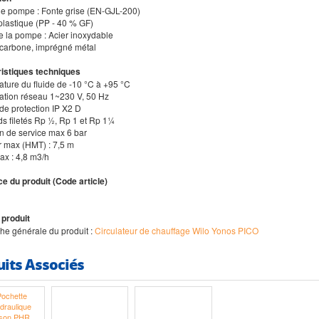
de pompe : Fonte grise (EN-GJL-200)
 plastique (PP - 40 % GF)
de la pompe : Acier inoxydable
: carbone, imprégné métal
istiques techniques
ature du fluide de -10 °C à +95 °C
tation réseau 1~230 V, 50 Hz
de protection IP X2 D
ds filetés Rp ½, Rp 1 et Rp 1¼
on de service max 6 bar
r max (HMT) : 7,5 m
ax : 4,8 m3/h
e du produit (Code article)
 produit
iche générale du produit :
Circulateur de chauffage Wilo Yonos PICO
uits Associés