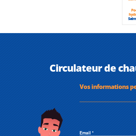
Po
hydr
Salm
Circulateur de ch
Vos informations p
Email *