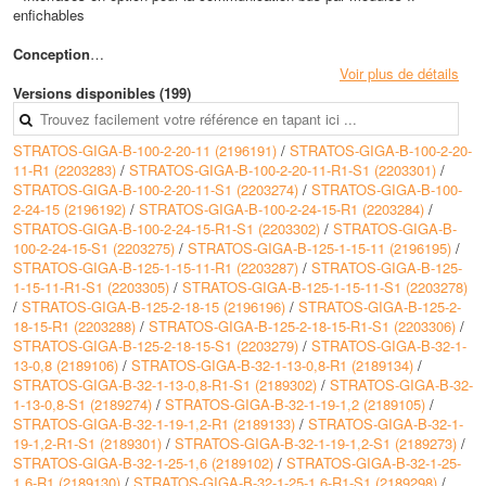
enfichables
Conception
• Pompe monobloc à haut rendement avec moteur EC et adaptation
Voir plus de détails
électronique des performances, construction à moteur ventilé
Versions disponibles (199)
• Exécution en tant que pompe monocellulaire basse pression avec
raccord à bride et garniture mécanique
STRATOS-GIGA-B-100-2-20-11 (2196191)
/
STRATOS-GIGA-B-100-2-20-
11-R1 (2203283)
/
STRATOS-GIGA-B-100-2-20-11-R1-S1 (2203301)
/
Caractéristiques techniques
STRATOS-GIGA-B-100-2-20-11-S1 (2203274)
/
STRATOS-GIGA-B-100-
• Pression de service max. : 16 bars
2-24-15 (2196192)
/
STRATOS-GIGA-B-100-2-24-15-R1 (2203284)
/
• Hauteur max (HMT) : 80 m
STRATOS-GIGA-B-100-2-24-15-R1-S1 (2203302)
/
STRATOS-GIGA-B-
• Débit max : 340 m3/h
100-2-24-15-S1 (2203275)
/
STRATOS-GIGA-B-125-1-15-11 (2196195)
/
STRATOS-GIGA-B-125-1-15-11-R1 (2203287)
/
STRATOS-GIGA-B-125-
1-15-11-R1-S1 (2203305)
/
STRATOS-GIGA-B-125-1-15-11-S1 (2203278)
/
STRATOS-GIGA-B-125-2-18-15 (2196196)
/
STRATOS-GIGA-B-125-2-
18-15-R1 (2203288)
/
STRATOS-GIGA-B-125-2-18-15-R1-S1 (2203306)
/
STRATOS-GIGA-B-125-2-18-15-S1 (2203279)
/
STRATOS-GIGA-B-32-1-
13-0,8 (2189106)
/
STRATOS-GIGA-B-32-1-13-0,8-R1 (2189134)
/
STRATOS-GIGA-B-32-1-13-0,8-R1-S1 (2189302)
/
STRATOS-GIGA-B-32-
1-13-0,8-S1 (2189274)
/
STRATOS-GIGA-B-32-1-19-1,2 (2189105)
/
STRATOS-GIGA-B-32-1-19-1,2-R1 (2189133)
/
STRATOS-GIGA-B-32-1-
19-1,2-R1-S1 (2189301)
/
STRATOS-GIGA-B-32-1-19-1,2-S1 (2189273)
/
STRATOS-GIGA-B-32-1-25-1,6 (2189102)
/
STRATOS-GIGA-B-32-1-25-
1,6-R1 (2189130)
/
STRATOS-GIGA-B-32-1-25-1,6-R1-S1 (2189298)
/