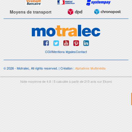
Moyens de transport
CGV
Mentions légales
Contact
© 2026 - Motralec, All rights reserved. | Création :
Alphalives Multimédia
Note moyenne de
4.8
/
5
calculée à partir de
215
avis sur
Ekomi