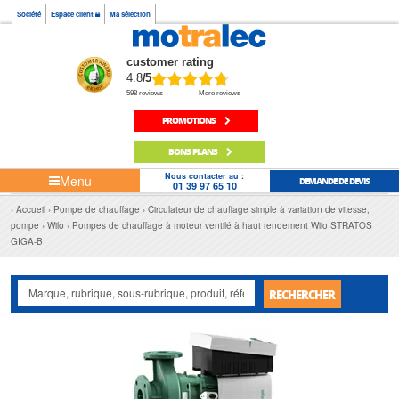
Société
Espace client
Ma sélection
customer rating
4.8
/5
598 reviews
More reviews
PROMOTIONS
BONS PLANS
Nous contacter au :
Menu
DEMANDE DE DEVIS
01 39 97 65 10
Accueil
Pompe de chauffage
Circulateur de chauffage simple à variation de vitesse,
pompe
Wilo
Pompes de chauffage à moteur ventilé à haut rendement Wilo STRATOS
GIGA-B
RECHERCHER