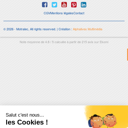
CGV
Mentions légales
Contact
© 2026 - Motralec, All rights reserved. | Création :
Alphalives Multimédia
Note moyenne de
4.8
/
5
calculée à partir de
215
avis sur
Ekomi