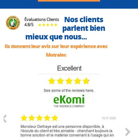
Nos clients
Évaluations Clients
4.8
/
5
parlent bien
mieux que nous...
Ils donnent leur avis sur leur expérience avec
Motralec
Excellent
see some of the reviews here.
07.2026
18.07.2026
Monsieur Delhaye est une personne disponible, à
bien ri
l'écoute du client et très aimable - cherchant toujours la
bonne solution et le matériel convenant à l'usage qui en