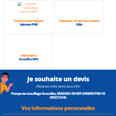
• Hauteur max (HMT) : 8 m
• Débit max : 27 m3/h
Pochette hydraulique
Détecteur de sens de rotation
Salmson PHR
Wilo
Débitmètre
Grundfos MFS
Je souhaite un devis
(Recevez votre devis sous 24h)
Pompe de chauffage Grundfos, MAGNA1-50-80F-240MM-PN6-10
(99221334)
Vos informations personnelles