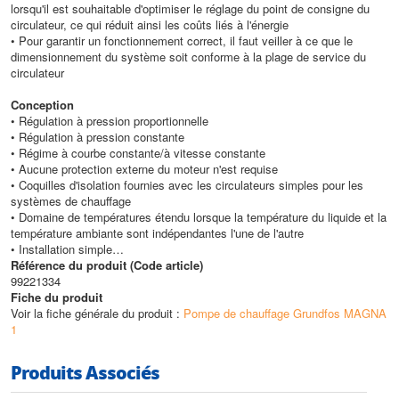
lorsqu'il est souhaitable d'optimiser le réglage du point de consigne du
circulateur, ce qui réduit ainsi les coûts liés à l'énergie
• Pour garantir un fonctionnement correct, il faut veiller à ce que le
dimensionnement du système soit conforme à la plage de service du
circulateur
Conception
• Régulation à pression proportionnelle
• Régulation à pression constante
• Régime à courbe constante/à vitesse constante
• Aucune protection externe du moteur n'est requise
• Coquilles d'isolation fournies avec les circulateurs simples pour les
systèmes de chauffage
• Domaine de températures étendu lorsque la température du liquide et la
température ambiante sont indépendantes l'une de l'autre
• Installation simple
• Faible consommation d'énergie. Tous les circulateurs MAGNA1 sont
Référence du produit (Code article)
conformes aux exigences des normes EuP 2013 et 2015
99221334
• Huit barres lumineuses indiquent le réglage du circulateur
Fiche du produit
• Faible niveau sonore
Voir la fiche générale du produit :
Pompe de chauffage Grundfos MAGNA
• Aucune maintenance requise et longue durée de vie
1
• La gamme complète est disponible pour une pression max du système
de 16 bars (PN 16)
Produits Associés
Caractéristiques techniques