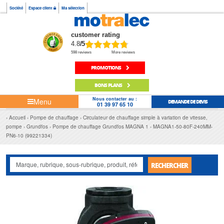
Société
Espace client
Ma sélection
customer rating
4.8
/5
598 reviews
More reviews
PROMOTIONS
BONS PLANS
Nous contacter au :
Menu
DEMANDE DE DEVIS
01 39 97 65 10
Accueil
Pompe de chauffage
Circulateur de chauffage simple à variation de vitesse,
pompe
Grundfos
Pompe de chauffage Grundfos MAGNA 1
MAGNA1-50-80F-240MM-
PN6-10 (99221334)
RECHERCHER