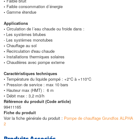
•
Faible bruit
•
Faible consommation d´énergie
•
Gamme étendue
Applications
•
Circulation de l´eau chaude ou froide dans :
-
Les systèmes bitubes
- Les systèmes monotubes
•
Chauffage au sol
•
Recirculation d'eau chaude
•
Installations thermiques solaires
•
Chaudières avec pompe externe
Caractéristiques techniques
• Température du liquide pompé : +2°C à +110°C
• Pression de service : max 10 bars
• Hauteur max (HMT) : 6 m
• Débit max : 3,2 m3/h
Référence du produit (Code article)
99411165
Fiche du produit
Voir la fiche générale du produit :
Pompe de chauffage Grundfos ALPHA
2
Produits Associés