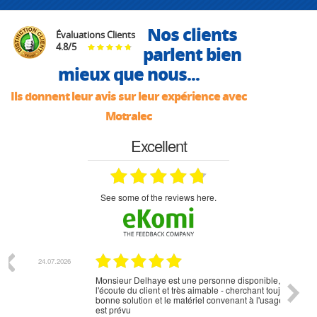
Nos clients
Évaluations Clients
4.8
/
5
parlent bien
mieux que nous...
Ils donnent leur avis sur leur expérience avec
Motralec
Excellent
see some of the reviews here.
07.2026
18.07.2026
Monsieur Delhaye est une personne disponible, à
bien ri
l'écoute du client et très aimable - cherchant toujours la
bonne solution et le matériel convenant à l'usage qui en
est prévu