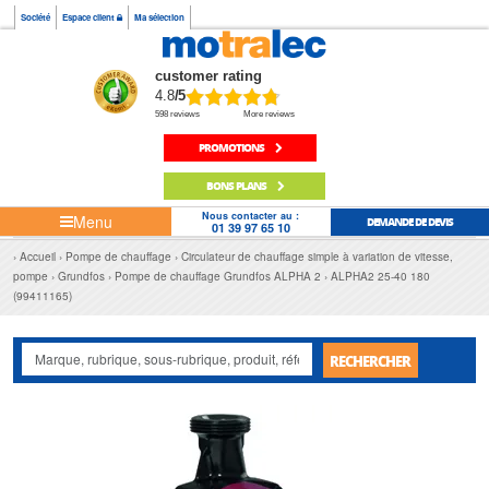
Société
Espace client
Ma sélection
customer rating
4.8
/5
598 reviews
More reviews
PROMOTIONS
BONS PLANS
Nous contacter au :
Menu
DEMANDE DE DEVIS
01 39 97 65 10
Accueil
Pompe de chauffage
Circulateur de chauffage simple à variation de vitesse,
pompe
Grundfos
Pompe de chauffage Grundfos ALPHA 2
ALPHA2 25-40 180
(99411165)
RECHERCHER