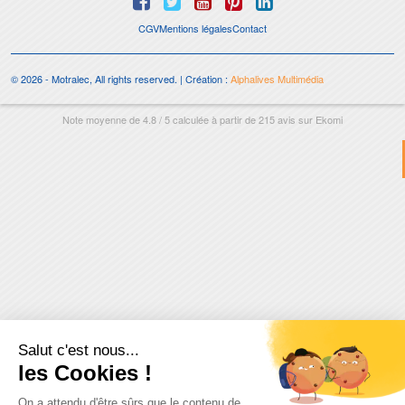
CGV
Mentions légales
Contact
© 2026 - Motralec, All rights reserved. | Création :
Alphalives Multimédia
Note moyenne de
4.8
/
5
calculée à partir de
215
avis sur
Ekomi