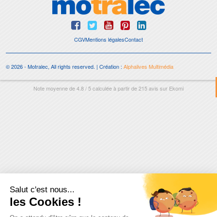
CGV
Mentions légales
Contact
© 2026 - Motralec, All rights reserved. | Création :
Alphalives Multimédia
Note moyenne de
4.8
/
5
calculée à partir de
215
avis sur
Ekomi