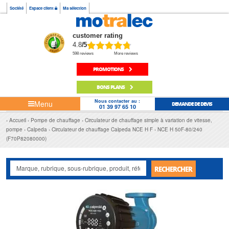
Société
Espace client
Ma sélection
customer rating
4.8
/5
598 reviews
More reviews
PROMOTIONS
BONS PLANS
Nous contacter au :
Menu
DEMANDE DE DEVIS
01 39 97 65 10
Accueil
Pompe de chauffage
Circulateur de chauffage simple à variation de vitesse,
pompe
Calpeda
Circulateur de chauffage Calpeda NCE H F
NCE H 50F-80/240
(F70P82080000)
RECHERCHER