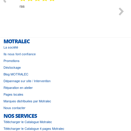
n
ras
Monsie
 géré
l'écout
le
bonne 
i a été
est pr
MOTRALEC
La société
Ils nous font confiance
Promotions
Déstockage
Blog MOTRALEC
Dépannage sur site / Intervention
Réparation en atelier
Pages locales
Marques distribuées par Motralec
Nous contacter
NOS SERVICES
Télécharger le Catalogue Motralec
Télécharger le Catalogue 4 pages Motralec