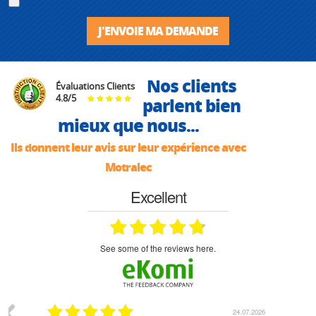
J'ENVOIE MA DEMANDE
Nos clients
Évaluations Clients
4.8
/
5
parlent bien
mieux que nous...
Ils donnent leur avis sur leur expérience avec
Motralec
Excellent
see some of the reviews here.
03.2026
24.07.2026