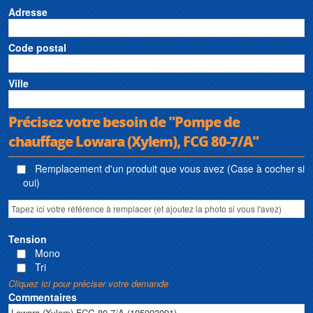
Adresse
Code postal
Ville
Précisez votre besoin de "Pompe de
chauffage Lowara (Xylem), FCG 80-7/A"
Remplacement d'un produit que vous avez (Case à cocher si
oui)
Tension
Mono
Tri
Cliquez ici pour préciser votre demande
Commentaires