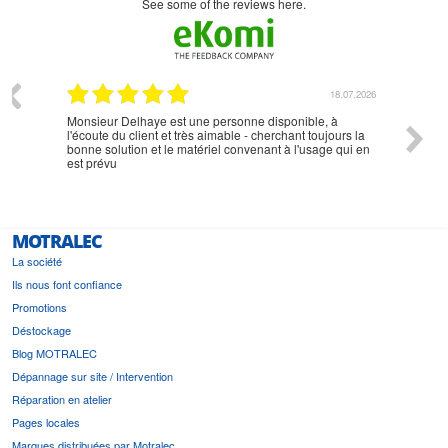
see some of the reviews here.
07.2026
18.07.2026
Monsieur Delhaye est une personne disponible, à
bien ri
l'écoute du client et très aimable - cherchant toujours la
bonne solution et le matériel convenant à l'usage qui en
est prévu
MOTRALEC
La société
Ils nous font confiance
Promotions
Déstockage
Blog MOTRALEC
Dépannage sur site / Intervention
Réparation en atelier
Pages locales
Marques distribuées par Motralec