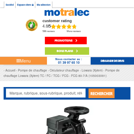
Société
Espace client
Ma sélection
customer rating
4.8
/5
598 reviews
More reviews
PROMOTIONS
BONS PLANS
Nous contacter au :
Menu
DEMANDE DE DEVIS
01 39 97 65 10
Accueil
Pompe de chauffage
Circulateur chauffage
Lowara (Xylem)
Pompe de
chauffage Lowara (Xylem) TC / FC / TCG / FCG
FCG 80-7/A (105003091)
RECHERCHER