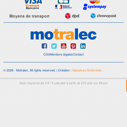
Moyens de transport
CGV
Mentions légales
Contact
© 2026 - Motralec, All rights reserved. | Création :
Alphalives Multimédia
Note moyenne de
4.8
/
5
calculée à partir de
215
avis sur
Ekomi