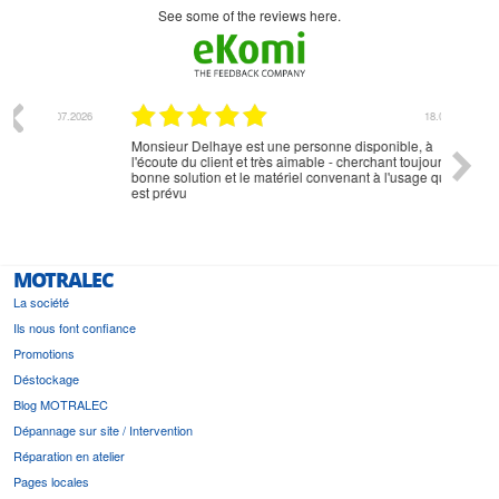
see some of the reviews here.
07.2026
18.07.2026
Monsieur Delhaye est une personne disponible, à
bien ri
l'écoute du client et très aimable - cherchant toujours la
bonne solution et le matériel convenant à l'usage qui en
est prévu
MOTRALEC
La société
Ils nous font confiance
Promotions
Déstockage
Blog MOTRALEC
Dépannage sur site / Intervention
Réparation en atelier
Pages locales