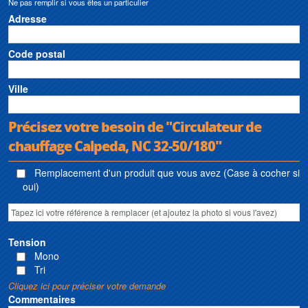
Ne pas remplir si vous êtes un particulier
Adresse
Code postal
Ville
Précisez votre besoin de "Circulateur de
chauffage Calpeda, NC 32-50/180"
Remplacement d'un produit que vous avez (Case à cocher si
oui)
Tension
Mono
Tri
Cliquez ici pour préciser votre demande
Commentaires