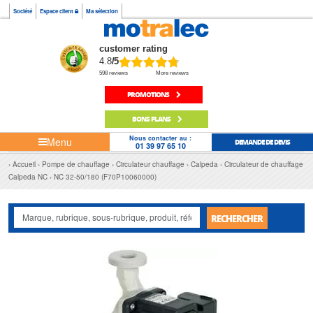
Société
Espace client
Ma sélection
customer rating
4.8
/5
598 reviews
More reviews
PROMOTIONS
BONS PLANS
Nous contacter au :
Menu
DEMANDE DE DEVIS
01 39 97 65 10
Accueil
Pompe de chauffage
Circulateur chauffage
Calpeda
Circulateur de chauffage
Calpeda NC
NC 32-50/180 (F70P10060000)
RECHERCHER