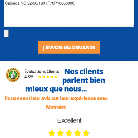
J'ENVOIE MA DEMANDE
Nos clients
Évaluations Clients
4.8
/
5
parlent bien
mieux que nous...
Ils donnent leur avis sur leur expérience avec
Motralec
Excellent