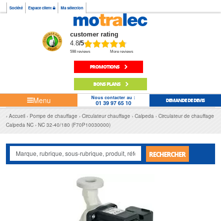
Société
Espace client
Ma sélection
customer rating
4.8
/5
598 reviews
More reviews
PROMOTIONS
BONS PLANS
Nous contacter au :
Menu
DEMANDE DE DEVIS
01 39 97 65 10
Accueil
Pompe de chauffage
Circulateur chauffage
Calpeda
Circulateur de chauffage
Calpeda NC
NC 32-40/180 (F70P10030000)
RECHERCHER