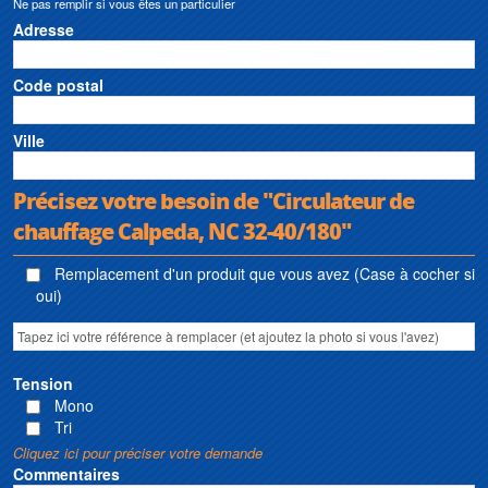
Ne pas remplir si vous êtes un particulier
Adresse
Code postal
Ville
Précisez votre besoin de "Circulateur de
chauffage Calpeda, NC 32-40/180"
Remplacement d'un produit que vous avez (Case à cocher si
oui)
Tension
Mono
Tri
Cliquez ici pour préciser votre demande
Commentaires