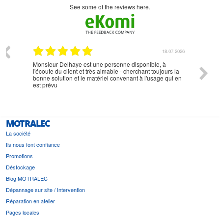
see some of the reviews here.
07.2026
18.07.2026
Monsieur Delhaye est une personne disponible, à
bien ri
l'écoute du client et très aimable - cherchant toujours la
bonne solution et le matériel convenant à l'usage qui en
est prévu
MOTRALEC
La société
Ils nous font confiance
Promotions
Déstockage
Blog MOTRALEC
Dépannage sur site / Intervention
Réparation en atelier
Pages locales