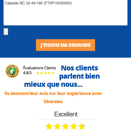
J'ENVOIE MA DEMANDE
Nos clients
Évaluations Clients
4.8
/
5
parlent bien
mieux que nous...
Ils donnent leur avis sur leur expérience avec
Motralec
Excellent