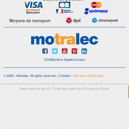
Moyens de transport
CGV
Mentions légales
Contact
© 2026 - Motralec, All rights reserved. | Création :
Alphalives Multimédia
Note moyenne de
4.8
/
5
calculée à partir de
215
avis sur
Ekomi