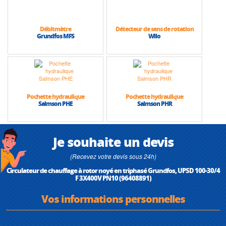
Débitmètre
Détecteur de sens de rotation
Grundfos MFS
Wilo
Pochette hydraulique
Pochette hydraulique
Salmson PHE
Salmson PHR
Je souhaite un devis
(Recevez votre devis sous 24h)
Circulateur de chauffage à rotor noyé en triphasé Grundfos, UPSD 100-30/4
F 3X400V PN10 (96408891)
Vos informations personnelles