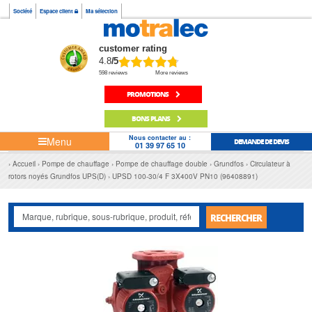
Société
Espace client
Ma sélection
customer rating
4.8
/5
598 reviews
More reviews
PROMOTIONS
BONS PLANS
Nous contacter au :
Menu
DEMANDE DE DEVIS
01 39 97 65 10
Accueil
Pompe de chauffage
Pompe de chauffage double
Grundfos
Circulateur à
rotors noyés Grundfos UPS(D)
UPSD 100-30/4 F 3X400V PN10 (96408891)
RECHERCHER