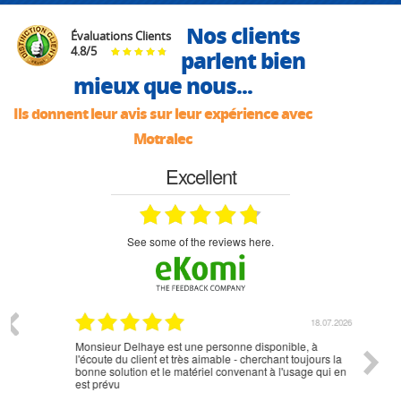
Nos clients
Évaluations Clients
4.8
/
5
parlent bien
mieux que nous...
Ils donnent leur avis sur leur expérience avec
Motralec
Excellent
see some of the reviews here.
07.2026
18.07.2026
Monsieur Delhaye est une personne disponible, à
bien ri
l'écoute du client et très aimable - cherchant toujours la
bonne solution et le matériel convenant à l'usage qui en
est prévu