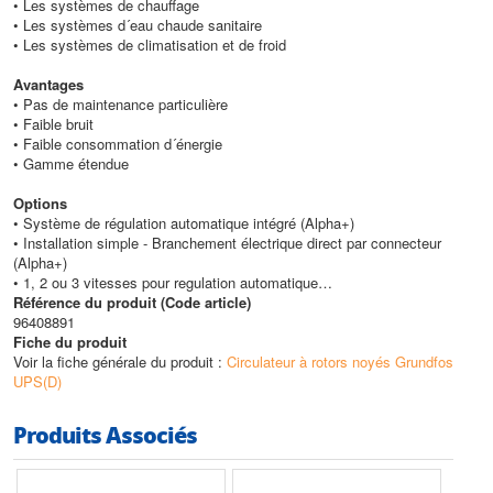
• Les systèmes de chauffage
• Les systèmes d´eau chaude sanitaire
• Les systèmes de climatisation et de froid
Avantages
• Pas de maintenance particulière
• Faible bruit
• Faible consommation d´énergie
• Gamme étendue
Options
• Système de régulation automatique intégré (Alpha+)
• Installation simple - Branchement électrique direct par connecteur
(Alpha+)
• 1, 2 ou 3 vitesses pour regulation automatique
• Version circulateur double
Référence du produit (Code article)
96408891
Caractéristiques techniques
Fiche du produit
o
o
• Température du liquide pompé : de -25
Voir la fiche générale du produit :
Circulateur à rotors noyés Grundfos
C à +110
C
• Hauteur max (HMT) : 4 m
UPS(D)
• Débit max : 80 m3/h
Produits Associés