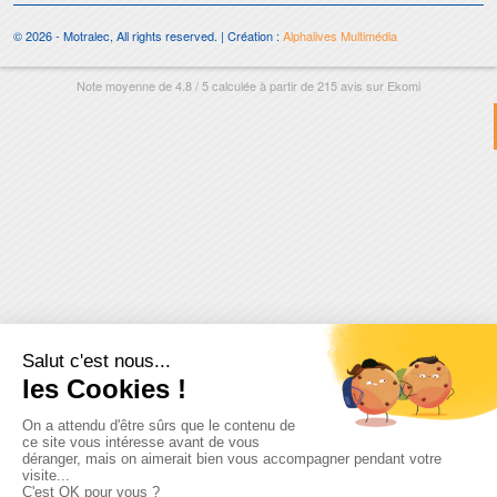
© 2026 - Motralec, All rights reserved. | Création :
Alphalives Multimédia
Note moyenne de
4.8
/
5
calculée à partir de
215
avis sur
Ekomi