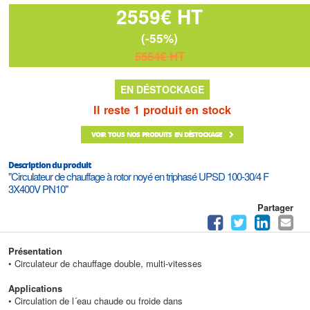
2559€ HT
(-55%)
5564€ HT
EN DÉSTOCKAGE
Il reste 1 produit en stock
VOIR TOUS NOS PRODUITS EN DÉSTOCKAGE
Description du produit
"Circulateur de chauffage à rotor noyé en triphasé UPSD 100-30/4 F
3X400V PN10"
Partager
Présentation
• Circulateur de chauffage double, multi-vitesses
Applications
• Circulation de l´eau chaude ou froide dans