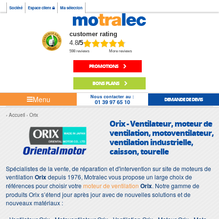
Société
Espace client
Ma sélection
customer rating
4.8
/5
598 reviews
More reviews
PROMOTIONS
BONS PLANS
Nous contacter au :
Menu
DEMANDE DE DEVIS
01 39 97 65 10
Accueil
Orix
Orix - Ventilateur, moteur de
ventilation, motoventilateur,
ventilation industrielle,
caisson, tourelle
Spécialistes de la vente, de réparation et d'intervention sur site de moteurs de
ventilation
Orix
depuis 1976, Motralec vous propose un large choix de
références pour choisir votre
moteur de ventilation
Orix
. Notre gamme de
produits Orix s’étend jour après jour avec de nouvelles solutions et de
nouveaux matériaux :