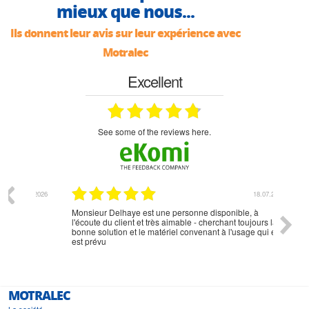
mieux que nous...
Ils donnent leur avis sur leur expérience avec
Motralec
Excellent
see some of the reviews here.
07.2026
18.07.2026
Monsieur Delhaye est une personne disponible, à
bien ri
l'écoute du client et très aimable - cherchant toujours la
bonne solution et le matériel convenant à l'usage qui en
est prévu
MOTRALEC
La société