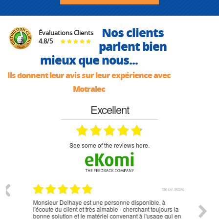
Nos clients
Évaluations Clients
4.8
/
5
parlent bien
mieux que nous...
Ils donnent leur avis sur leur expérience avec
Motralec
Excellent
see some of the reviews here.
07.2026
18.07.2026
Monsieur Delhaye est une personne disponible, à
bien ri
l'écoute du client et très aimable - cherchant toujours la
bonne solution et le matériel convenant à l'usage qui en