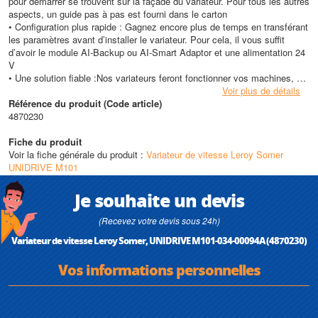
pour démarrer se trouvent sur la façade du variateur. Pour tous les autres
aspects, un guide pas à pas est fourni dans le carton
• Configuration plus rapide : Gagnez encore plus de temps en transférant
les paramètres avant d’installer le variateur. Pour cela, il vous suffit
d’avoir le module AI-Backup ou AI-Smart Adaptor et une alimentation 24
V
• Une solution fiable :Nos variateurs feront fonctionner vos machines, y
compris dans les environnements les plus difficiles. Leur fonctionnement
Voir plus de détails
est conforme aux normes internationales CEI 60068-2-60 aux niveaux
Référence du produit (Code article)
définis par la norme CEI 721-3-3 2C3
4870230
• Technologie éprouvée : Avant d’être expédiés, nos variateurs sont
soumis à près de quarante tests. Vous pouvez installer nos variateurs en
Fiche du produit
toute confiance sans crainte de défaillance prématurée
Voir la fiche générale du produit :
Variateur de vitesse Leroy Somer
UNIDRIVE M101
Caractéristiques techniques
• Puissance : de 0,25 kW à 7,5 kW
Je souhaite un devis
• Tension : 100 V / 200 V / 400 V
(Recevez votre devis sous 24h)
Variateur de vitesse Leroy Somer, UNIDRIVE M101-034-00094A (4870230)
Vos informations personnelles