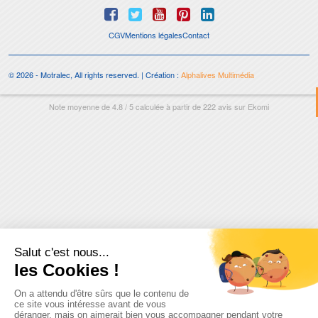
CGV
Mentions légales
Contact
© 2026 - Motralec, All rights reserved. | Création :
Alphalives Multimédia
Note moyenne de
4.8
/
5
calculée à partir de
222
avis sur
Ekomi