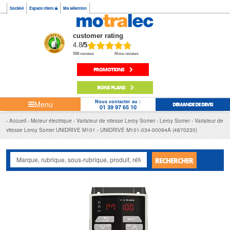
Société
Espace client
Ma sélection
customer rating
4.8
/5
598 reviews
More reviews
PROMOTIONS
BONS PLANS
Nous contacter au :
Menu
DEMANDE DE DEVIS
01 39 97 65 10
Accueil
Moteur électrique
Variateur de vitesse Leroy Somer
Leroy Somer
Variateur de
vitesse Leroy Somer UNIDRIVE M101
UNIDRIVE M101-034-00094A (4870230)
RECHERCHER