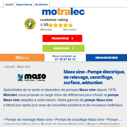
Société
Espace client
Ma sélection
customer rating
4.8
/5
598 reviews
More reviews
PROMOTIONS
BONS PLANS
Nous contacter au :
Menu
DEMANDE DE DEVIS
01 39 97 65 10
Accueil
Maso sine
Maso sine - Pompe électrique,
de relevage, centrifuge,
surface, adduction
Spécialistes de la vente et réparation de pompes
Maso sine
depuis 1976,
Motralec
vous propose un large choix de références pour choisir la
pompe
Maso sine
adaptée à votre besoin. Notre gamme de
pompe Maso sine
s’étend jour après jour avec de nouvelles solutions et de nouveaux matériaux
:
• Pompe de relevage Maso sine • Pompe de chauffage Maso sine • Pompe de
surpression Maso sine • Pompe de forage Maso sine • Pompe d'intervention
Voir plus de détails