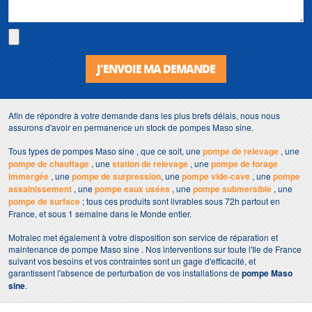
J'ENVOIE MA DEMANDE
Afin de répondre à votre demande dans les plus brefs délais, nous nous
assurons d'avoir en permanence un stock de pompes Maso sine.
Tous types de pompes Maso sine , que ce soit, une
pompe de relevage
, une
pompe de chauffage
, une
station de relevage
, une
pompe de forage
immergée
, une
pompe de surpression
, une
pompe vide-cave
, une
pompe
assainissement
, une
pompe eaux usées
, une
pompe submersible
, une
pompe de surface
; tous ces produits sont livrables sous 72h partout en
France, et sous 1 semaine dans le Monde entier.
Motralec met également à votre disposition son service de réparation et
maintenance de pompe Maso sine . Nos interventions sur toute l'Ile de France
suivant vos besoins et vos contraintes sont un gage d'efficacité, et
garantissent l'absence de perturbation de vos installations de
pompe Maso
sine
.