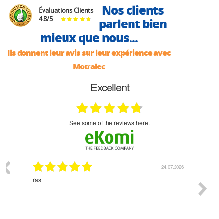
Nos clients
Évaluations Clients
4.8
/
5
parlent bien
mieux que nous...
Ils donnent leur avis sur leur expérience avec
Motralec
Excellent
see some of the reviews here.
24.07.2026
18.07.
Monsieur Delhaye est une personne disponible, à
l'écoute du client et très aimable - cherchant toujours 
bonne solution et le matériel convenant à l'usage qui
est prévu