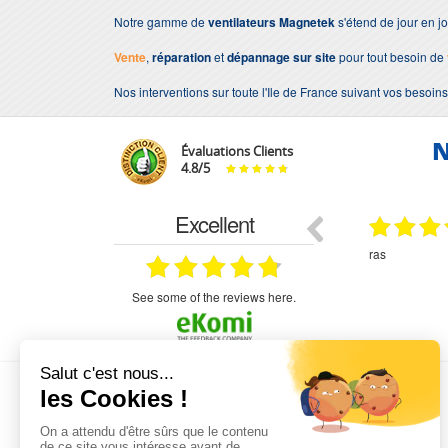
Notre gamme de
ventilateurs
Magnetek
s'étend de jour en j
Vente
,
réparation
et
dépannage sur site
pour tout besoin de
Nos interventions sur toute l'Ile de France suivant vos besoins
N
Évaluations Clients
4.8
/
5
Excellent
18.07.2026
07.07.2026
ne
bien rien a dire .what else
RAS
très aimable
on et le
n est prévu
see some of the reviews here.
L'EXPERTISE MOTRALEC
Depuis 1976
, nous sommes
les spécialistes numéro 1 en