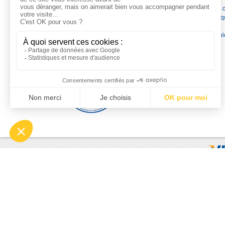
France
en pompes de relevage, station de relevage, pompe 
chauffage, suppression, forage, immergée et moteurs électriq
Nous assurons
la vente, la réparation, l'installation et le
dépannage
, tout en travaillant avec les marques les plus fiab
du marché.
Moyens de paiement
© 2026 - Motralec, All rights reserved. | Création :
Alphalives 