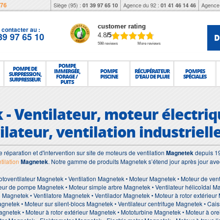
976
Siège (95) :
Agence du 92 :
Agence 
01 39 97 65 10
01 41 46 14 46
customer rating
contacter au :
39 97 65 10
D
4.8
/5
598 reviews
More reviews
POMPE
POMPE DE
IMMERGÉE,
POMPE
RÉCUPÉRATEUR
POMPES
SURPRESSION,
FORAGE /
PISCINE
D'EAU DE PLUIE
SPÉCIALES
SURPRESSEUR
PUITS
- Ventilateur, moteur électriqu
lateur, ventilation industriell
e réparation et d'intervention sur site de moteurs de ventilation
Magnetek
depuis 19
tilation
Magnetek
. Notre gamme de produits Magnetek s’étend jour après jour ave
otoventilateur Magnetek • Ventilation Magnetek • Moteur Magnetek • Moteur de ven
eur de pompe Magnetek • Moteur simple arbre Magnetek • Ventilateur hélicoïdal 
n Magnetek • Ventilatore Magnetek • Ventilador Magnetek • Moteur à rotor extérieu
netek • Moteur sur silent-blocs Magnetek • Ventilateur centrifuge Magnetek • Caiss
netek • Moteur à rotor extérieur Magnetek • Mototurbine Magnetek • Moteur à oreil