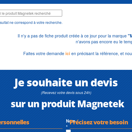
sultat ne correspond à votre recherche.
Il n'y a pas de fiche produit créée à ce jour pour la marque
"
n'avons pas encore eu le temp
Faites votre demande
ici
en précisant la référence, et nou
Je souhaite un devis
(Recevez votre devis sous 24h)
sur un produit Magnetek
ersonnelles
Nom
Précisez votre besoin
*