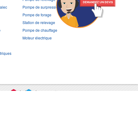
ralec
Pompe de surpression
Pompe de forage
Station de relevage
e
Pompe de chauffage
Moteur électrique
triques
port
CGV
Mentions légales
Contact