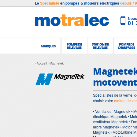
Le
Spécialiste
en pompes & moteurs électriques
depuis 1
Nous 
01 
POMPE DE
STATION DE
POMPE DE
MARQUES
RELEVAGE
RELEVAGE
CHAUFFAGE
Accueil
Magnetek
Magnetek 
motoventi
Spécialistes de la vente, d
choisir votre
moteur de ven
• Ventilateur Magnetek • M
électrique Magnetek • Mot
ventilateur Magnetek • Fa
arbre Magnetek • Motor Mag
Magnetek • Mototurbine Mag