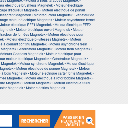
isses Magnetek • Moteur à trous taraudés Magnetek •
ur électrique brushless Magnetek • Moteur électrique
age d'écureuil Magnetek • Moteur électrique de portail
idéflagrant Magnetek • Motoréducteur Magnetek • Variateur de
inage moteur électrique Magnetek • Moteur asynchrone fermé
 Moteur électrique EFF1 Magnetek • Moteur électrique EFF2
agnetek • Moteur électrique ouvert Magnetek • Moteur
extracteur de fumées Magnetek • Moteur électrique pour
ek • Moteur électrique bi-vitesses Magnetek • Moteur
que à courant continu Magnetek • Moteur asynchrone frein
Magnetek • Alternateur Magnetek • Moteur frein Magnetek •
oteurs Gearless Magnetek • Moteur électrique pour
our moteur électrique Magnetek • Générateur Magnetek •
n Magnetek • Moteur synchrone Magnetek • Moteur électrique
 Magnetek • Moteur électrique de pompe Magnetek • Moteur
à bois Magnetek • Moteur électrique carter fonte Magnetek •
tée Magnetek • Moteur électrique à rotor bobiné Magnetek •
aire Magnetek • Moteur Magnetek • Moteur électrique 220v
motor Magnetek • Motor eléctrico Magnetek
PASSER EN
RECHERCHER
RECHERCHE
VISUELLE