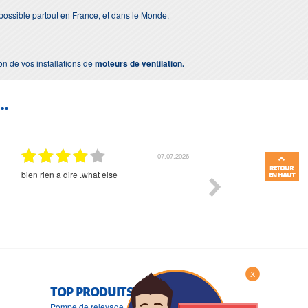
 possible partout en France, et dans le Monde.
ion de vos installations de
moteurs de ventilation.
..
01.07.2026
RETOUR
Commande et délais parfait
Très bon suivi et très bon
EN HAUT
X
TOP PRODUITS
Pompe de relevage