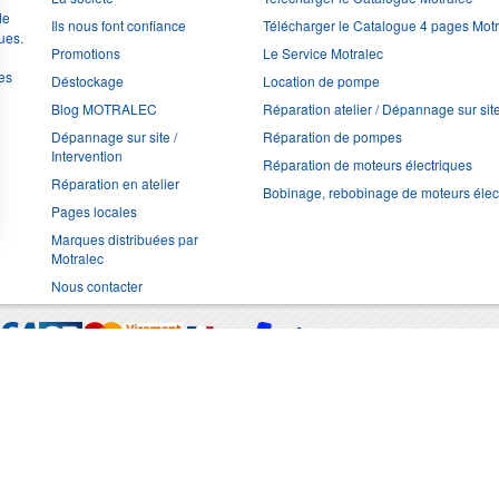
de
Ils nous font confiance
Télécharger le Catalogue 4 pages Mot
ues.
Promotions
Le Service Motralec
les
Déstockage
Location de pompe
Blog MOTRALEC
Réparation atelier / Dépannage sur sit
Dépannage sur site /
Réparation de pompes
Intervention
Réparation de moteurs électriques
Réparation en atelier
Bobinage, rebobinage de moteurs élec
Pages locales
Marques distribuées par
Motralec
Nous contacter
Moyens de trans
Multimédia