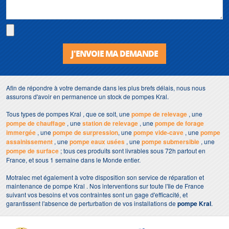
J'ENVOIE MA DEMANDE
Afin de répondre à votre demande dans les plus brefs délais, nous nous
assurons d'avoir en permanence un stock de pompes Kral.
Tous types de pompes Kral , que ce soit, une
pompe de relevage
, une
pompe de chauffage
, une
station de relevage
, une
pompe de forage
immergée
, une
pompe de surpression
, une
pompe vide-cave
, une
pompe
assainissement
, une
pompe eaux usées
, une
pompe submersible
, une
pompe de surface
; tous ces produits sont livrables sous 72h partout en
France, et sous 1 semaine dans le Monde entier.
Motralec met également à votre disposition son service de réparation et
maintenance de pompe Kral . Nos interventions sur toute l'Ile de France
suivant vos besoins et vos contraintes sont un gage d'efficacité, et
garantissent l'absence de perturbation de vos installations de
pompe Kral
.