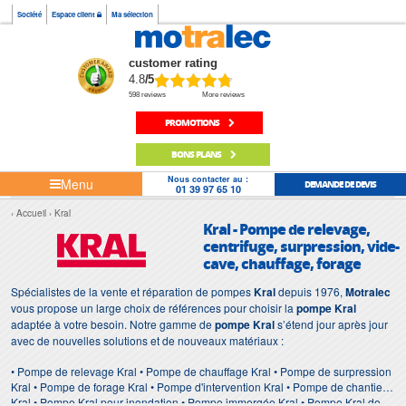
Société
Espace client
Ma sélection
customer rating
4.8
/5
598 reviews
More reviews
PROMOTIONS
BONS PLANS
Nous contacter au :
Menu
DEMANDE DE DEVIS
01 39 97 65 10
Accueil
Kral
Kral - Pompe de relevage,
centrifuge, surpression, vide-
cave, chauffage, forage
Spécialistes de la vente et réparation de pompes
Kral
depuis 1976,
Motralec
vous propose un large choix de références pour choisir la
pompe Kral
adaptée à votre besoin. Notre gamme de
pompe Kral
s’étend jour après jour
avec de nouvelles solutions et de nouveaux matériaux :
• Pompe de relevage Kral • Pompe de chauffage Kral • Pompe de surpression
Kral • Pompe de forage Kral • Pompe d'intervention Kral • Pompe de chantier
Kral • Pompe Kral pour inondation • Pompe immergée Kral • Pompe Kral de