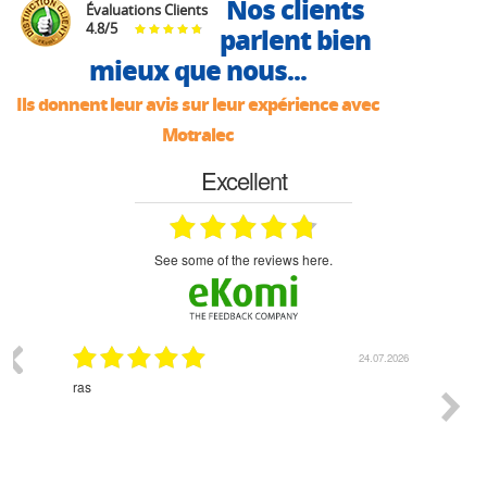
Nos clients
Évaluations Clients
4.8
/
5
parlent bien
mieux que nous...
Ils donnent leur avis sur leur expérience avec
Motralec
Excellent
see some of the reviews here.
03.2026
24.07.2026
n
ras
Monsie
 géré
l'écout
le
bonne 
i a été
est pr