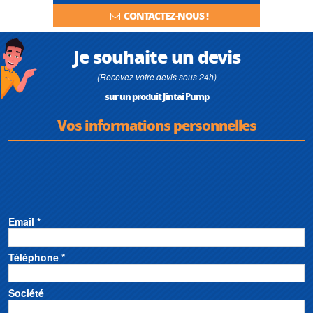
Fuel pump Jintai Pump • Lifting Station Jintai Pump • Bomba de elevacion
CONTACTEZ-NOUS !
Jintai Pump • Pompa di sollevamento Jintai Pump • Pompa sommersa Jintai
Pump • Pompa Jintai Pump • Bomba Jintai Pump • Bomba sumergible Jintai
Pump • Pompe a eau Jintai Pump • Pompe électrique Jintai Pump • Pompe de
Je souhaite un devis
garage Jintai Pump • Pompe de refoulement Jintai Pump • Pompe eau de
pluie Jintai Pump • Pompe d'épuisement Jintai Pump • Pompe eaux chargées
Jintai Pump • Pompe eaux claires Jintai Pump • Pompe eaux usées Jintai
(Recevez votre devis sous 24h)
Pump • Pompe eaux grises Jintai Pump • Pompe eaux noires Jintai Pump •
sur un produit Jintai Pump
Pompe eaux pluviales Jintai Pump • Pompe eaux vannes Jintai Pump •
Pompe irrigation Jintai Pump • Pompe aspiration basse Jintai Pump • Pompe
Vos informations personnelles
serpillière Jintai Pump • Pompe surpresseur Jintai Pump • Pool pump Jintai
Pump • Filtrating pump Jintai Pump • Pompe périphérique Jintai Pump • Poste
de refoulement Jintai Pump • Pompe adduction Jintai Pump • Pompe jardin
Jintai Pump • Pompe a immersion Jintai Pump • Pompe pour condensats
Jintai Pump • Pompe auto amorçante Jintai Pump • Pompe a main Jintai Pump
• Pompe à palettes Jintai Pump • Pompe à roue vortex Jintai Pump • Pompe
de relevage à roue monocanale Jintai Pump • Pompe à roue dilacératrice
Jintai Pump • Pompe monocellulaire Jintai Pump • Pompe multicellulaire Jintai
Pump • Pompe haute pression Jintai Pump • Pompe pour gasoil Jintai Pump •
Email *
Pompe a essence Jintai Pump • Pompe liquide chaud Jintai Pump • Pompe
pour chaufferie Jintai Pump • Pompe à rotor noyé Jintai Pump • Pompe à boue
Jintai Pump • Pompe pneumatique Jintai Pump • Pompe a membrane Jintai
Téléphone *
Pump • Station de pompage Jintai Pump • Station de pompage d’eau et
d’irrigation Jintai Pump • Station de pompage et de dessalement d’eau de mer
Jintai Pump • Station de prétraitement et de traitement d’eau Jintai Pump •
Société
Sanibroyeur Jintai Pump • Broyeur sanitaire Jintai Pump • Pumpen Jintai