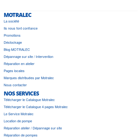
MOTRALEC
La société
Ils nous font confiance
Promotions
Déstockage
Blog MOTRALEC
Dépannage sur site / Intervention
Réparation en atelier
Pages locales
Marques distribuées par Motralec
Nous contacter
NOS SERVICES
Télécharger le Catalogue Motralec
Télécharger le Catalogue 4 pages Motralec
Le Service Motralec
Location de pompe
Réparation atelier / Dépannage sur site
Réparation de pompes