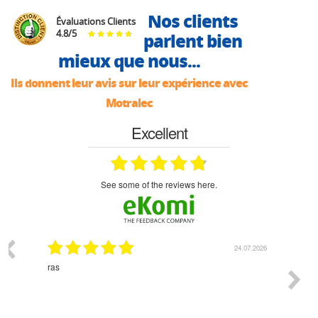
Nos clients
Évaluations Clients
4.8
/
5
parlent bien
mieux que nous...
Ils donnent leur avis sur leur expérience avec
Motralec
Excellent
see some of the reviews here.
03.2026
24.07.2026
n
ras
Monsie
 géré
l'écout
le
bonne 
i a été
est pr