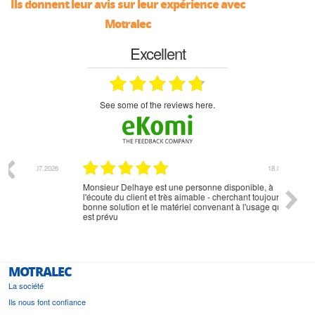
Ils donnent leur avis sur leur expérience avec
Motralec
Excellent
see some of the reviews here.
07.2026
18.07.2026
Monsieur Delhaye est une personne disponible, à
bien ri
l'écoute du client et très aimable - cherchant toujours la
bonne solution et le matériel convenant à l'usage qui en
est prévu
MOTRALEC
La société
Ils nous font confiance