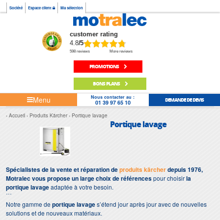
Société
Espace client
Ma sélection
customer rating
4.8
/5
598 reviews
More reviews
PROMOTIONS
BONS PLANS
Nous contacter au :
Menu
DEMANDE DE DEVIS
01 39 97 65 10
Accueil
Produits Kärcher
Portique lavage
Portique lavage
Spécialistes de la vente et réparation de
produits kärcher
depuis 1976,
Motralec vous propose un large choix de références
pour choisir
la
portique lavage
adaptée à votre besoin.
Notre gamme de
portique lavage
s’étend jour après jour avec de nouvelles
solutions et de nouveaux matériaux.