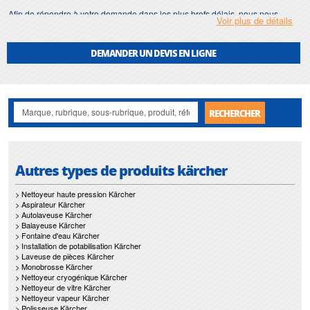
Afin de répondre à votre demande dans les plus brefs délais, nous nous
Voir plus de détails
assurons d'avoir en permanence un stock important de
portique lavage
.
Motralec
met également à votre disposition son service de
réparation
et
DEMANDER UN DEVIS EN LIGNE
maintenance de
portique lavage
.
Nos interventions sur toute l'Ile de France suivant vos besoins et vos
contraintes sont un gage d'efficacité, et garantissent l'absence de perturbation
de vos installations de
portique lavage
.
RECHERCHER
Autres types de produits kärcher
> Nettoyeur haute pression Kärcher
> Aspirateur Kärcher
> Autolaveuse Kärcher
> Balayeuse Kärcher
> Fontaine d'eau Kärcher
> Installation de potabilisation Kärcher
> Laveuse de pièces Kärcher
> Monobrosse Kärcher
> Nettoyeur cryogénique Kärcher
> Nettoyeur de vitre Kärcher
> Nettoyeur vapeur Kärcher
> Polisseuse Kärcher