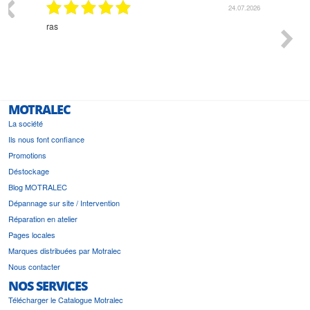
03.2026
24.07.2026
n
ras
Monsie
 géré
l'écout
le
bonne 
i a été
est pr
MOTRALEC
La société
Ils nous font confiance
Promotions
Déstockage
Blog MOTRALEC
Dépannage sur site / Intervention
Réparation en atelier
Pages locales
Marques distribuées par Motralec
Nous contacter
NOS SERVICES
Télécharger le Catalogue Motralec