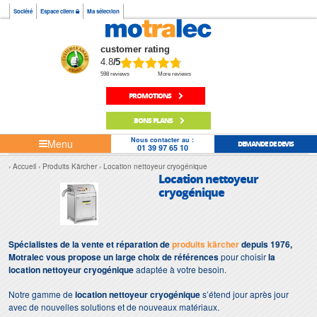
Société
Espace client
Ma sélection
customer rating
4.8
/5
598 reviews
More reviews
PROMOTIONS
BONS PLANS
Nous contacter au :
Menu
DEMANDE DE DEVIS
01 39 97 65 10
Accueil
Produits Kärcher
Location nettoyeur cryogénique
Location nettoyeur
cryogénique
Spécialistes de la vente et réparation de
produits kärcher
depuis 1976,
Motralec vous propose un large choix de références
pour choisir
la
location nettoyeur cryogénique
adaptée à votre besoin.
Notre gamme de
location nettoyeur cryogénique
s’étend jour après jour
avec de nouvelles solutions et de nouveaux matériaux.