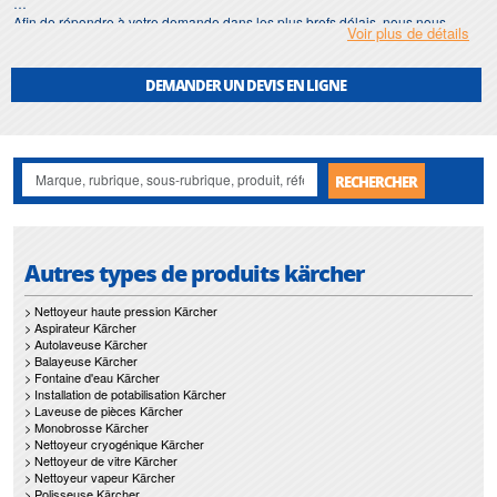
Afin de répondre à votre demande dans les plus brefs délais, nous nous
Voir plus de détails
assurons d'avoir en permanence un stock important de
location nettoyeur
cryogénique
.
DEMANDER UN DEVIS EN LIGNE
Motralec
met également à votre disposition son service de
réparation
et
maintenance de
location nettoyeur cryogénique
.
Nos interventions sur toute l'Ile de France suivant vos besoins et vos
contraintes sont un gage d'efficacité, et garantissent l'absence de perturbation
RECHERCHER
de vos installations de
location nettoyeur cryogénique
.
Autres types de produits kärcher
> Nettoyeur haute pression Kärcher
> Aspirateur Kärcher
> Autolaveuse Kärcher
> Balayeuse Kärcher
> Fontaine d'eau Kärcher
> Installation de potabilisation Kärcher
> Laveuse de pièces Kärcher
> Monobrosse Kärcher
> Nettoyeur cryogénique Kärcher
> Nettoyeur de vitre Kärcher
> Nettoyeur vapeur Kärcher
> Polisseuse Kärcher