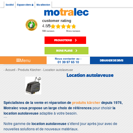
Société
Espace client
Ma sélection
customer rating
4.8
/5
598 reviews
More reviews
PROMOTIONS
BONS PLANS
Nous contacter au :
Menu
DEMANDE DE DEVIS
01 39 97 65 10
Accueil
Produits Kärcher
Location autolaveuse
Location autolaveuse
Spécialistes de la vente et réparation de
produits kärcher
depuis 1976,
Motralec vous propose un large choix de références
pour choisir
la
location autolaveuse
adaptée à votre besoin.
Notre gamme de
location autolaveuse
s’étend jour après jour avec de
nouvelles solutions et de nouveaux matériaux.