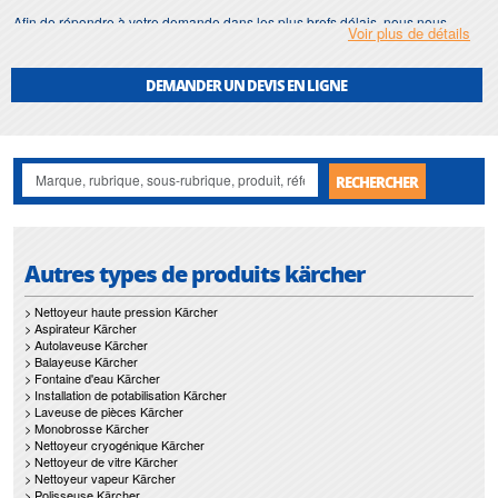
Afin de répondre à votre demande dans les plus brefs délais, nous nous
Voir plus de détails
assurons d'avoir en permanence un stock important de
location autolaveuse
.
Motralec
met également à votre disposition son service de
réparation
et
DEMANDER UN DEVIS EN LIGNE
maintenance de
location autolaveuse
.
Nos interventions sur toute l'Ile de France suivant vos besoins et vos
contraintes sont un gage d'efficacité, et garantissent l'absence de perturbation
de vos installations de
location autolaveuse
.
RECHERCHER
Autres types de produits kärcher
> Nettoyeur haute pression Kärcher
> Aspirateur Kärcher
> Autolaveuse Kärcher
> Balayeuse Kärcher
> Fontaine d'eau Kärcher
> Installation de potabilisation Kärcher
> Laveuse de pièces Kärcher
> Monobrosse Kärcher
> Nettoyeur cryogénique Kärcher
> Nettoyeur de vitre Kärcher
> Nettoyeur vapeur Kärcher
> Polisseuse Kärcher