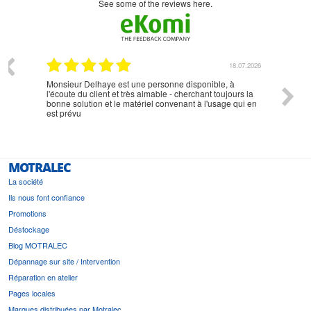
see some of the reviews here.
07.2026
18.07.2026
Monsieur Delhaye est une personne disponible, à
bien ri
l'écoute du client et très aimable - cherchant toujours la
bonne solution et le matériel convenant à l'usage qui en
est prévu
MOTRALEC
La société
Ils nous font confiance
Promotions
Déstockage
Blog MOTRALEC
Dépannage sur site / Intervention
Réparation en atelier
Pages locales
Marques distribuées par Motralec