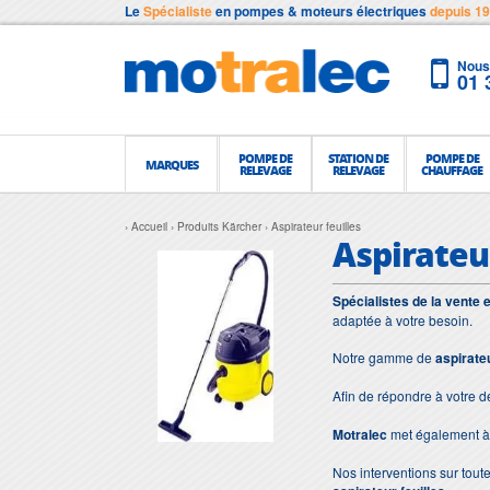
Le
Spécialiste
en pompes & moteurs électriques
depuis 1
Nous 
01 
POMPE DE
STATION DE
POMPE DE
MARQUES
RELEVAGE
RELEVAGE
CHAUFFAGE
Accueil
Produits Kärcher
Aspirateur feuilles
Aspirateur
Spécialistes de la vente 
adaptée à votre besoin.
Notre gamme de
aspirateu
Afin de répondre à votre 
Motralec
met également à 
Nos interventions sur toute