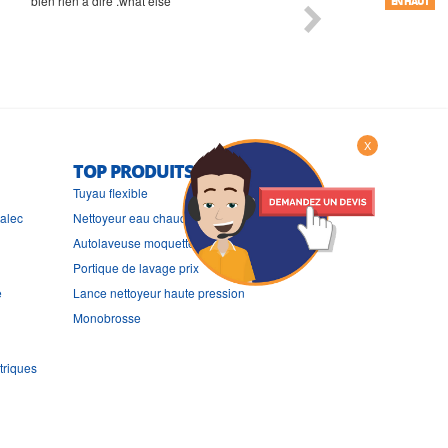
Commande et délais parfait
Très bon suivi et très bon
EN HAUT
X
TOP PRODUITS
Tuyau flexible
ralec
Nettoyeur eau chaude
Autolaveuse moquette
Portique de lavage prix
e
Lance nettoyeur haute pression
Monobrosse
triques