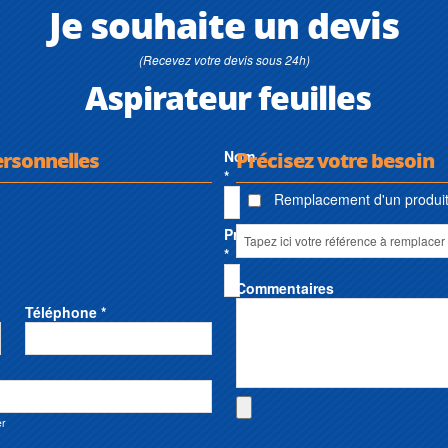
Je souhaite un devis
(Recevez votre devis sous 24h)
Aspirateur feuilles
ersonnelles
Nom
Précisez votre besoin
*
Remplacement d'un produit 
Prénom
*
Commentaires
Téléphone *
er