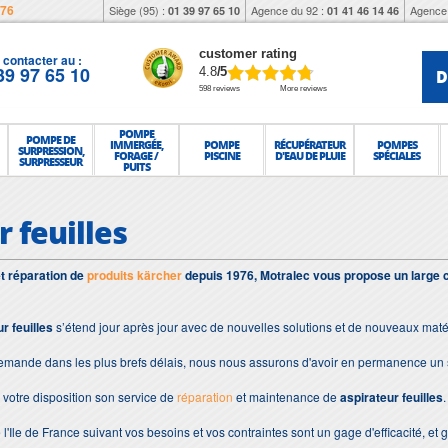
976
Siège (95) :
Agence du 92 :
Agence 
01 39 97 65 10
01 41 46 14 46
customer rating
contacter au :
39 97 65 10
D
4.8
/5
598 reviews
More reviews
POMPE
POMPE DE
IMMERGÉE,
POMPE
RÉCUPÉRATEUR
POMPES
SURPRESSION,
FORAGE /
PISCINE
D'EAU DE PLUIE
SPÉCIALES
SURPRESSEUR
PUITS
 feuilles
et réparation de
produits kärcher
depuis 1976, Motralec vous propose un large 
r feuilles
s’étend jour après jour avec de nouvelles solutions et de nouveaux maté
demande dans les plus brefs délais, nous nous assurons d'avoir en permanence un 
votre disposition son service de
réparation
et maintenance de
aspirateur feuilles
.
 l'Ile de France suivant vos besoins et vos contraintes sont un gage d'efficacité, et