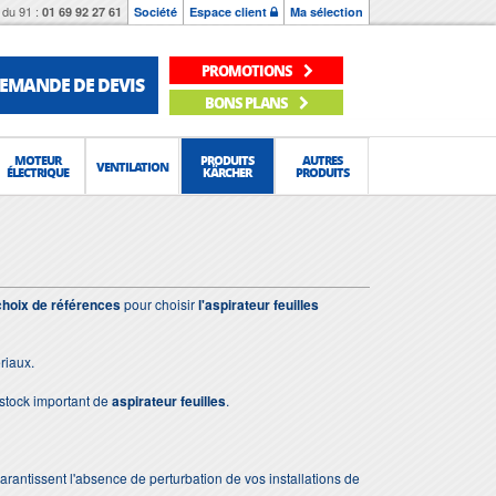
du 91 :
01 69 92 27 61
Société
Espace client
Ma sélection
PROMOTIONS
EMANDE DE DEVIS
BONS PLANS
MOTEUR
PRODUITS
AUTRES
VENTILATION
ÉLECTRIQUE
KÄRCHER
PRODUITS
choix de références
pour choisir
l'aspirateur feuilles
riaux.
stock important de
aspirateur feuilles
.
 garantissent l'absence de perturbation de vos installations de