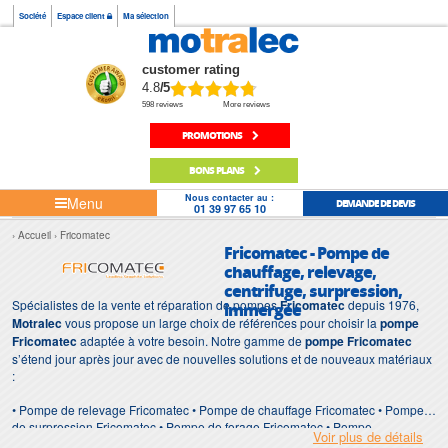
Société
Espace client
Ma sélection
customer rating
4.8
/5
598 reviews
More reviews
PROMOTIONS
BONS PLANS
Nous contacter au :
Menu
DEMANDE DE DEVIS
01 39 97 65 10
Accueil
Fricomatec
Fricomatec - Pompe de
chauffage, relevage,
centrifuge, surpression,
Spécialistes de la vente et réparation de pompes
Fricomatec
depuis 1976,
immergée
Motralec
vous propose un large choix de références pour choisir la
pompe
Fricomatec
adaptée à votre besoin. Notre gamme de
pompe Fricomatec
s’étend jour après jour avec de nouvelles solutions et de nouveaux matériaux
:
• Pompe de relevage Fricomatec • Pompe de chauffage Fricomatec • Pompe
de surpression Fricomatec • Pompe de forage Fricomatec • Pompe
Voir plus de détails
d'intervention Fricomatec • Pompe de chantier Fricomatec • Pompe Fricomatec