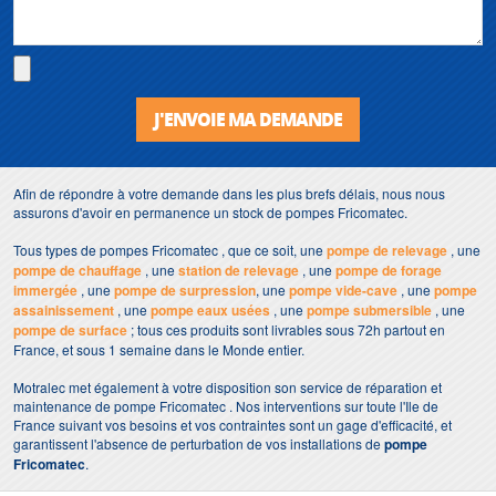
J'ENVOIE MA DEMANDE
Afin de répondre à votre demande dans les plus brefs délais, nous nous
assurons d'avoir en permanence un stock de pompes Fricomatec.
Tous types de pompes Fricomatec , que ce soit, une
pompe de relevage
, une
pompe de chauffage
, une
station de relevage
, une
pompe de forage
immergée
, une
pompe de surpression
, une
pompe vide-cave
, une
pompe
assainissement
, une
pompe eaux usées
, une
pompe submersible
, une
pompe de surface
; tous ces produits sont livrables sous 72h partout en
France, et sous 1 semaine dans le Monde entier.
Motralec met également à votre disposition son service de réparation et
maintenance de pompe Fricomatec . Nos interventions sur toute l'Ile de
France suivant vos besoins et vos contraintes sont un gage d'efficacité, et
garantissent l'absence de perturbation de vos installations de
pompe
Fricomatec
.