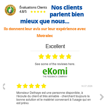
Nos clients
Évaluations Clients
4.8
/
5
parlent bien
mieux que nous...
Ils donnent leur avis sur leur expérience avec
Motralec
Excellent
see some of the reviews here.
07.2026
18.07.2026
Monsieur Delhaye est une personne disponible, à
bien ri
l'écoute du client et très aimable - cherchant toujours la
bonne solution et le matériel convenant à l'usage qui en
est prévu