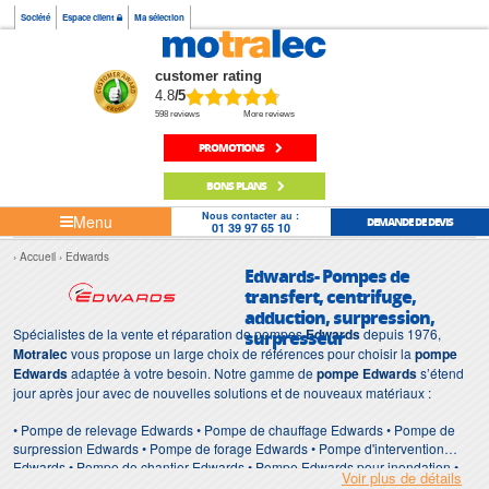
Société
Espace client
Ma sélection
customer rating
4.8
/5
598 reviews
More reviews
PROMOTIONS
BONS PLANS
Nous contacter au :
Menu
DEMANDE DE DEVIS
01 39 97 65 10
Accueil
Edwards
Edwards- Pompes de
transfert, centrifuge,
adduction, surpression,
Spécialistes de la vente et réparation de pompes
Edwards
depuis 1976,
surpresseur
Motralec
vous propose un large choix de références pour choisir la
pompe
Edwards
adaptée à votre besoin. Notre gamme de
pompe Edwards
s’étend
jour après jour avec de nouvelles solutions et de nouveaux matériaux :
• Pompe de relevage Edwards • Pompe de chauffage Edwards • Pompe de
surpression Edwards • Pompe de forage Edwards • Pompe d'intervention
Edwards • Pompe de chantier Edwards • Pompe Edwards pour inondation •
Voir plus de détails
Pompe immergée Edwards • Pompe Edwards de surface • Station de relevage