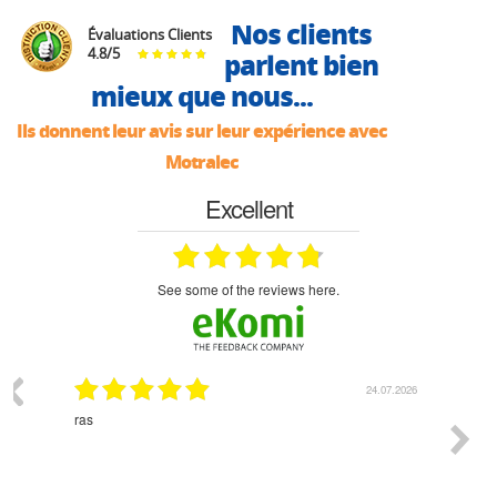
Nos clients
Évaluations Clients
4.8
/
5
parlent bien
mieux que nous...
Ils donnent leur avis sur leur expérience avec
Motralec
Excellent
see some of the reviews here.
03.2026
24.07.2026
n
ras
Monsie
 géré
l'écout
le
bonne 
i a été
est pr