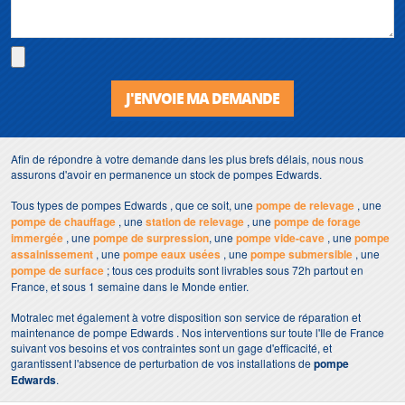
J'ENVOIE MA DEMANDE
Afin de répondre à votre demande dans les plus brefs délais, nous nous
assurons d'avoir en permanence un stock de pompes Edwards.
Tous types de pompes Edwards , que ce soit, une
pompe de relevage
, une
pompe de chauffage
, une
station de relevage
, une
pompe de forage
immergée
, une
pompe de surpression
, une
pompe vide-cave
, une
pompe
assainissement
, une
pompe eaux usées
, une
pompe submersible
, une
pompe de surface
; tous ces produits sont livrables sous 72h partout en
France, et sous 1 semaine dans le Monde entier.
Motralec met également à votre disposition son service de réparation et
maintenance de pompe Edwards . Nos interventions sur toute l'Ile de France
suivant vos besoins et vos contraintes sont un gage d'efficacité, et
garantissent l'absence de perturbation de vos installations de
pompe
Edwards
.