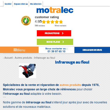
Société
Espace client
Ma sélection
customer rating
4.8
/5
598 reviews
More reviews
PROMOTIONS
BONS PLANS
Nous contacter au :
Menu
DEMANDE DE DEVIS
01 39 97 65 10
Accueil
Autres produits
Infrarouge au fioul
Infrarouge au fioul
Spécialistes de la vente et réparation de
autres produits
depuis 1976,
Motralec vous propose un large choix de références
pour choisir
l'infrarouge au fioul
adaptée à votre besoin.
Notre gamme de
infrarouge au fioul
s’étend jour après jour avec de nouvelles
solutions et de nouveaux matériaux.