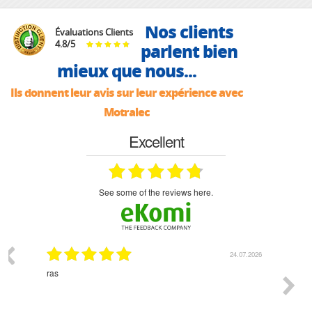
Nos clients
Évaluations Clients
4.8
/
5
parlent bien
mieux que nous...
Ils donnent leur avis sur leur expérience avec
Motralec
Excellent
see some of the reviews here.
03.2026
24.07.2026
n
ras
Monsie
 géré
l'écout
le
bonne 
i a été
est pr