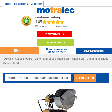
Société
Espace client
Ma sélection
customer rating
4.8
/5
598 reviews
More reviews
PROMOTIONS
BONS PLANS
Nous contacter au :
Menu
DEMANDE DE DEVIS
01 39 97 65 10
Accueil
Autres produits
Canon à air chaud Thermobile
Thermobile
Canon à air chaud
Thermobile VAL
RECHERCHER