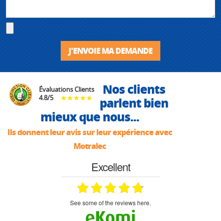
J'ENVOIE MA DEMANDE
Nos clients
Évaluations Clients
4.8
/
5
parlent bien
mieux que nous...
Ils donnent leur avis sur leur expérience avec
Motralec
Excellent
see some of the reviews here.