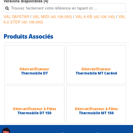
• Puissance max : 40 kW
Versions disponibles (4)
VAL DAYSTAR
/
VAL MIDI (40.106.050)
/
VAL 6 KB (40.106.100)
/
VAL
6-2 STEP (40.106.000)
Produits Associés
Déstratificateur
Déstratificateur
Thermobile DT
Thermobile MT Caréné
Déstratificateur à Pâles
Déstratificateur à Pâles
Thermobile DT 150
Thermobile MT 150