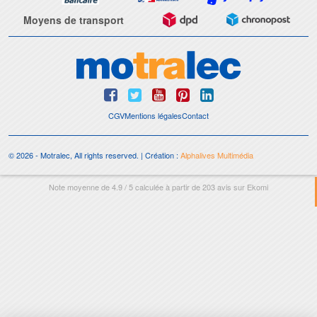
Moyens de transport
CGV
Mentions légales
Contact
© 2026 - Motralec, All rights reserved. | Création :
Alphalives Multimédia
Note moyenne de
4.9
/
5
calculée à partir de
203
avis sur
Ekomi