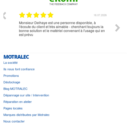
07.2026
18.07.2026
Monsieur Delhaye est une personne disponible, à
bien ri
l'écoute du client et très aimable - cherchant toujours la
bonne solution et le matériel convenant à l'usage qui en
est prévu
MOTRALEC
La société
Ils nous font confiance
Promotions
Déstockage
Blog MOTRALEC
Dépannage sur site / Intervention
Réparation en atelier
Pages locales
Marques distribuées par Motralec
Nous contacter