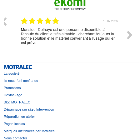
07.2026
18.07.2026
Monsieur Delhaye est une personne disponible, à
bien ri
l'écoute du client et très aimable - cherchant toujours la
bonne solution et le matériel convenant à l'usage qui en
est prévu
MOTRALEC
La société
Ils nous font confiance
Promotions
Déstockage
Blog MOTRALEC
Dépannage sur site / Intervention
Réparation en atelier
Pages locales
Marques distribuées par Motralec
Nous contacter