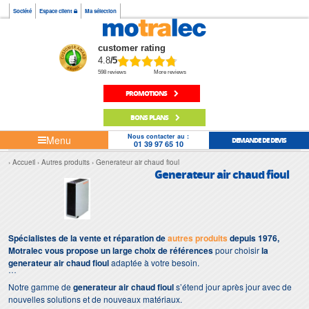
Société
Espace client
Ma sélection
customer rating
4.8
/5
598 reviews
More reviews
PROMOTIONS
BONS PLANS
Nous contacter au :
Menu
DEMANDE DE DEVIS
01 39 97 65 10
Accueil
Autres produits
Generateur air chaud fioul
Generateur air chaud fioul
Spécialistes de la vente et réparation de
autres produits
depuis 1976,
Motralec vous propose un large choix de références
pour choisir
la
generateur air chaud fioul
adaptée à votre besoin.
Notre gamme de
generateur air chaud fioul
s’étend jour après jour avec de
nouvelles solutions et de nouveaux matériaux.