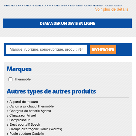
Afin de répondre à votre demande dans les plus brefs délais, nous nous
Voir plus de détails
assurons d'avoir en permanence un stock important de
generateur air chaud
fioul
.
DEMANDER UN DEVIS EN LIGNE
Motralec
met également à votre disposition son service de
réparation
et
maintenance de
generateur air chaud fioul
.
Nos interventions sur toute l'Ile de France suivant vos besoins et vos
contraintes sont un gage d'efficacité, et garantissent l'absence de perturbation
RECHERCHER
de vos installations de
generateur air chaud fioul
.
Marques
Thermobile
Autres types de autres produits
> Appareil de mesure
> Canon à air chaud Thermobile
> Chargeur de batterie Agemo
> Climatiseur Airwell
> Compresseur
> Electroportatif Bosch
> Groupe électrogène Robin (Worms)
> Poste soudure Castolin