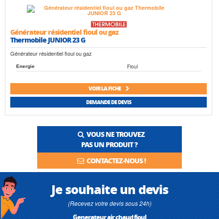
Générateur résidentiel fioul ou gaz
Thermobile JUNIOR 23 G
Générateur résidentiel fioul ou gaz
Fioul
Energie
VOIR LA FICHE
DEMANDE DE DEVIS
VOUS NE TROUVEZ
PAS UN PRODUIT ?
CONTACTEZ-NOUS !
Je souhaite un devis
(Recevez votre devis sous 24h)
Generateur air chaud fioul