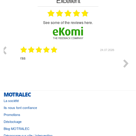
Excellent
see some of the reviews here.
03.2026
24.07.2026
n
ras
Monsie
 géré
l'écout
le
bonne 
i a été
est pr
MOTRALEC
La société
Ils nous font confiance
Promotions
Déstockage
Blog MOTRALEC
Dépannage sur site / Intervention