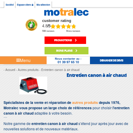
Société
Espace client
Ma sélection
customer rating
4.8
/5
598 reviews
More reviews
PROMOTIONS
BONS PLANS
Nous contacter au :
Menu
DEMANDE DE DEVIS
01 39 97 65 10
Accueil
Autres produits
Entretien canon à air chaud
Entretien canon à air chaud
Spécialistes de la vente et réparation de
autres produits
depuis 1976,
Motralec vous propose un large choix de références
pour choisir
l'entretien
canon à air chaud
adaptée à votre besoin.
Notre gamme de
entretien canon à air chaud
s’étend jour après jour avec de
nouvelles solutions et de nouveaux matériaux.