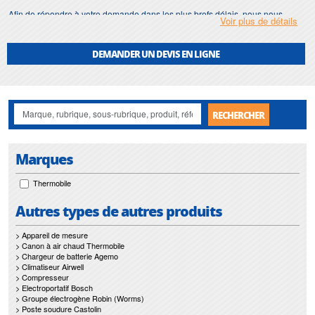
Afin de répondre à votre demande dans les plus brefs délais, nous nous
Voir plus de détails
assurons d'avoir en permanence un stock important de
entretien canon à air
chaud
.
DEMANDER UN DEVIS EN LIGNE
Motralec
met également à votre disposition son service de
réparation
et
maintenance de
entretien canon à air chaud
.
Nos interventions sur toute l'Ile de France suivant vos besoins et vos
contraintes sont un gage d'efficacité, et garantissent l'absence de perturbation
RECHERCHER
de vos installations de
entretien canon à air chaud
.
Marques
Thermobile
Autres types de autres produits
> Appareil de mesure
> Canon à air chaud Thermobile
> Chargeur de batterie Agemo
> Climatiseur Airwell
> Compresseur
> Electroportatif Bosch
> Groupe électrogène Robin (Worms)
> Poste soudure Castolin