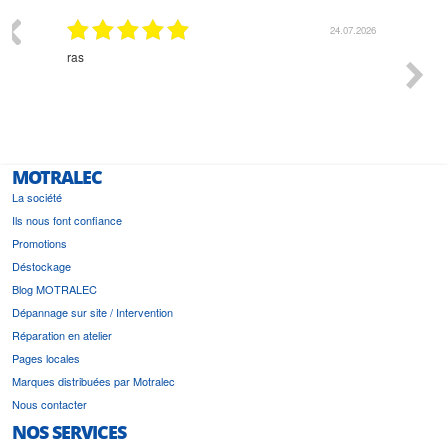
03.2026
24.07.2026
n
ras
Monsie
 géré
l'écout
le
bonne 
i a été
est pr
MOTRALEC
La société
Ils nous font confiance
Promotions
Déstockage
Blog MOTRALEC
Dépannage sur site / Intervention
Réparation en atelier
Pages locales
Marques distribuées par Motralec
Nous contacter
NOS SERVICES