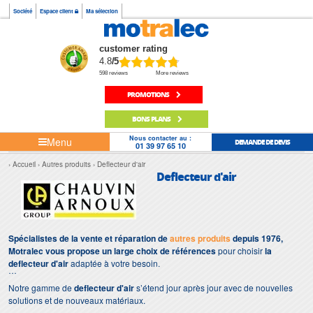
Société
Espace client
Ma sélection
customer rating
4.8
/5
598 reviews
More reviews
PROMOTIONS
BONS PLANS
Nous contacter au :
Menu
DEMANDE DE DEVIS
01 39 97 65 10
Accueil
Autres produits
Deflecteur d'air
Deflecteur d'air
Spécialistes de la vente et réparation de
autres produits
depuis 1976,
Motralec vous propose un large choix de références
pour choisir
la
deflecteur d'air
adaptée à votre besoin.
Notre gamme de
deflecteur d'air
s’étend jour après jour avec de nouvelles
solutions et de nouveaux matériaux.