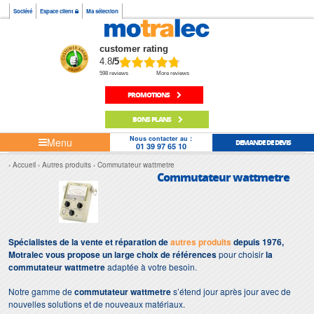
Société
Espace client
Ma sélection
customer rating
4.8
/5
598 reviews
More reviews
PROMOTIONS
BONS PLANS
Nous contacter au :
Menu
DEMANDE DE DEVIS
01 39 97 65 10
Accueil
Autres produits
Commutateur wattmetre
Commutateur wattmetre
Spécialistes de la vente et réparation de
autres produits
depuis 1976,
Motralec vous propose un large choix de références
pour choisir
la
commutateur wattmetre
adaptée à votre besoin.
Notre gamme de
commutateur wattmetre
s’étend jour après jour avec de
nouvelles solutions et de nouveaux matériaux.