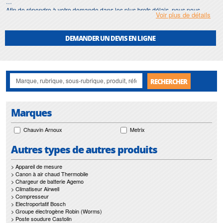
Afin de répondre à votre demande dans les plus brefs délais, nous nous
Voir plus de détails
assurons d'avoir en permanence un stock important de
commutateur
wattmetre
.
DEMANDER UN DEVIS EN LIGNE
Motralec
met également à votre disposition son service de
réparation
et
maintenance de
commutateur wattmetre
.
Nos interventions sur toute l'Ile de France suivant vos besoins et vos
contraintes sont un gage d'efficacité, et garantissent l'absence de perturbation
RECHERCHER
de vos installations de
commutateur wattmetre
.
Marques
Chauvin Arnoux
Metrix
Autres types de autres produits
> Appareil de mesure
> Canon à air chaud Thermobile
> Chargeur de batterie Agemo
> Climatiseur Airwell
> Compresseur
> Electroportatif Bosch
> Groupe électrogène Robin (Worms)
> Poste soudure Castolin