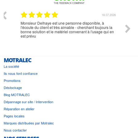
07.2026
18.07.2026
Monsieur Delhaye est une personne disponible, à
bien ri
l'écoute du client et très aimable - cherchant toujours la
bonne solution et le matériel convenant à l'usage qui en
est prévu
MOTRALEC
La société
Ils nous font confiance
Promotions
Déstockage
Blog MOTRALEC
Dépannage sur site / Intervention
Réparation en atelier
Pages locales
Marques distribuées par Motralec
Nous contacter