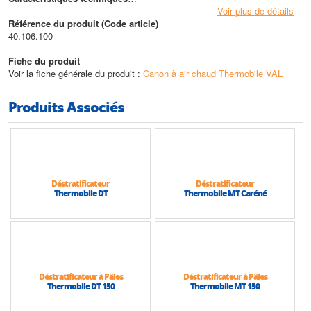
• Puissance maxi : 40 kW
Voir plus de détails
• Puissance en calories maxi : 35 000 Kcal/H
Référence du produit (Code article)
40.106.100
Fiche du produit
Voir la fiche générale du produit :
Canon à air chaud Thermobile VAL
Produits Associés
Déstratificateur
Déstratificateur
Thermobile DT
Thermobile MT Caréné
Déstratificateur à Pâles
Déstratificateur à Pâles
Thermobile DT 150
Thermobile MT 150