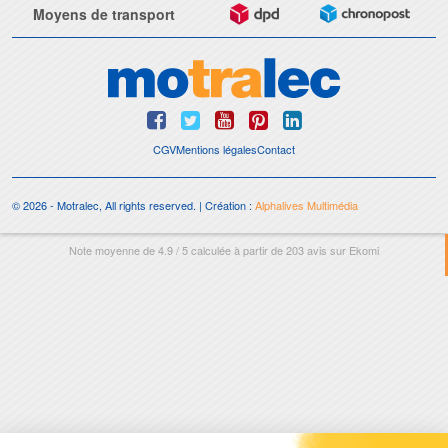
Moyens de transport
CGV
Mentions légales
Contact
© 2026 - Motralec, All rights reserved. | Création :
Alphalives Multimédia
Note moyenne de
4.9
/
5
calculée à partir de
203
avis sur
Ekomi