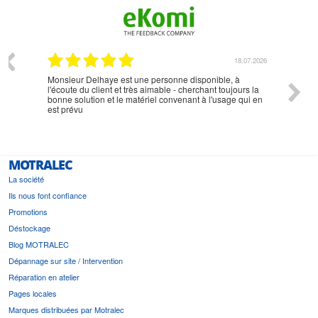
07.2026
18.07.2026
Monsieur Delhaye est une personne disponible, à
bien ri
l'écoute du client et très aimable - cherchant toujours la
bonne solution et le matériel convenant à l'usage qui en
est prévu
MOTRALEC
La société
Ils nous font confiance
Promotions
Déstockage
Blog MOTRALEC
Dépannage sur site / Intervention
Réparation en atelier
Pages locales
Marques distribuées par Motralec