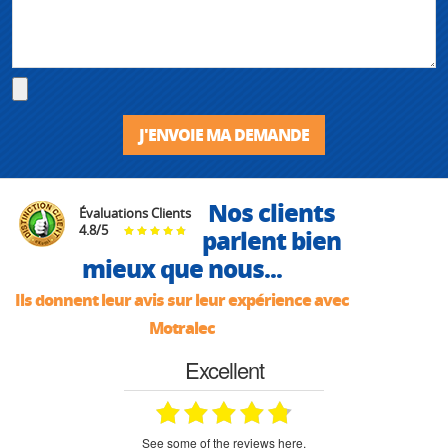
J'ENVOIE MA DEMANDE
Nos clients
Évaluations Clients
4.8
/
5
parlent bien
mieux que nous...
Ils donnent leur avis sur leur expérience avec
Motralec
Excellent
see some of the reviews here.