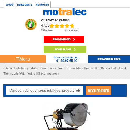
Société
Espace client
Ma sélection
customer rating
4.8
/5
598 reviews
More reviews
PROMOTIONS
BONS PLANS
Nous contacter au :
Menu
DEMANDE DE DEVIS
01 39 97 65 10
Accueil
Autres produits
Canon à air chaud Thermobile
Thermobile
Canon à air chaud
Thermobile VAL
VAL 6 KB (40.106.100)
RECHERCHER