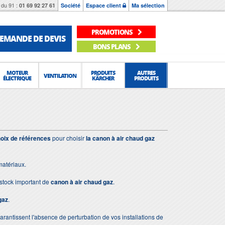
du 91 :
01 69 92 27 61
Société
Espace client
Ma sélection
PROMOTIONS
EMANDE DE DEVIS
BONS PLANS
MOTEUR
PRODUITS
AUTRES
VENTILATION
ÉLECTRIQUE
KÄRCHER
PRODUITS
oix de références
pour choisir
la canon à air chaud gaz
matériaux.
stock important de
canon à air chaud gaz
.
gaz
.
 garantissent l'absence de perturbation de vos installations de