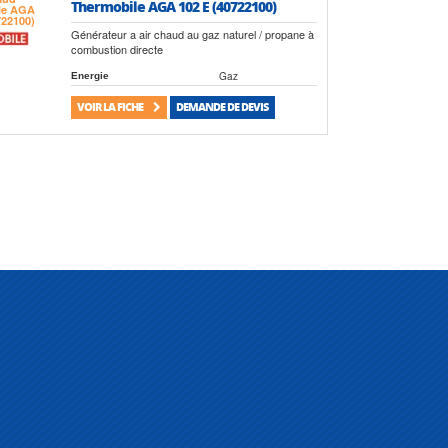
Thermobile AGA 102 E (40722100)
Générateur a air chaud au gaz naturel / propane à
combustion directe
Gaz
Energie
VOIR LA FICHE
DEMANDE DE DEVIS