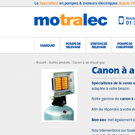
Le
Spécialiste
en pompes & moteurs électriques
depuis 1
Nous 
01 
POMPE DE
STATION DE
POMPE DE
MARQUES
RELEVAGE
RELEVAGE
CHAUFFAGE
Accueil
Autres produits
Canon à air chaud gaz
Canon à a
Spécialistes de la vente 
adaptée à votre besoin.
Notre gamme de
canon à 
Afin de répondre à votre 
Motralec
met également à 
Nos interventions sur toute