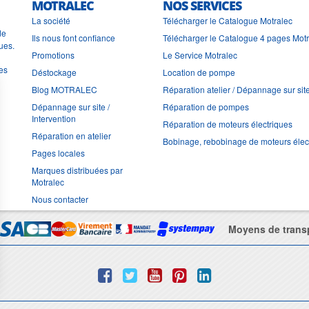
MOTRALEC
NOS SERVICES
La société
Télécharger le Catalogue Motralec
de
Ils nous font confiance
Télécharger le Catalogue 4 pages Mot
ues.
Promotions
Le Service Motralec
les
Déstockage
Location de pompe
Blog MOTRALEC
Réparation atelier / Dépannage sur sit
Dépannage sur site /
Réparation de pompes
Intervention
Réparation de moteurs électriques
Réparation en atelier
Bobinage, rebobinage de moteurs élec
Pages locales
Marques distribuées par
Motralec
Nous contacter
Moyens de trans