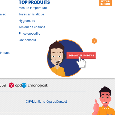
TOP PRODUITS
RETOUR
EN HAUT
Mesure température
ralec
Tuyau antistatique
Hygrometre
Testeur de champs
e
Pince crocodile
Condenseur
X
triques
port
CGV
Mentions légales
Contact