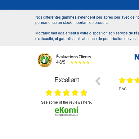
Nos différentes gammes s’étendent jour après jour avec de no
permanence un stock important de produits.
Motralec met également à votre disposition son service de
ré
d'efficacité, et garantissent l'absence de perturbation de vos i
N
Évaluations Clients
4.8
/
5
Excellent
18.07.2026
07.07.2026
ne
bien rien a dire .what else
RAS
très aimable
on et le
n est prévu
see some of the reviews here.