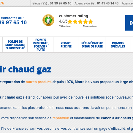
976
Siège (95) :
Agence du 92 :
Agence 
01 39 97 65 10
01 41 46 14 46
customer rating
contacter au :
39 97 65 10
D
4.8
/5
598 reviews
More reviews
POMPE
POMPE DE
IMMERGÉE,
POMPE
RÉCUPÉRATEUR
POMPES
SURPRESSION,
FORAGE /
PISCINE
D'EAU DE PLUIE
SPÉCIALES
SURPRESSEUR
PUITS
ir chaud gaz
et réparation de
autres produits
depuis 1976, Motralec vous propose un large ch
air chaud gaz
s’étend jour après jour avec de nouvelles solutions et de nouveaux 
demande dans les plus brefs délais, nous nous assurons d'avoir en permanence un 
votre disposition son service de
réparation
et maintenance de
canon à air chaud 
 l'Ile de France suivant vos besoins et vos contraintes sont un gage d'efficacité, et