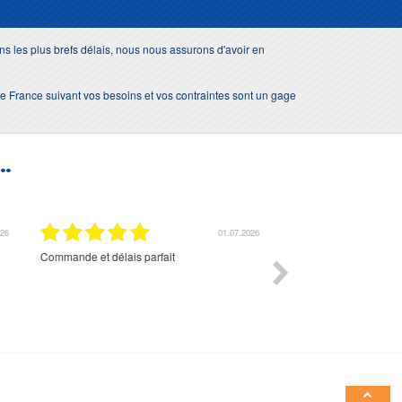
s les plus brefs délais, nous nous assurons d'avoir en
e de France suivant vos besoins et vos contraintes sont un gage
..
01.07.2026
Commande et délais parfait
Très bon suivi et très bon