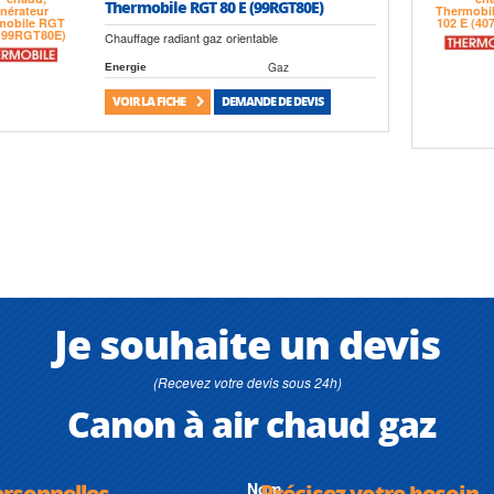
Thermobile RGT 80 E (99RGT80E)
Chauffage radiant gaz orientable
Gaz
Energie
VOIR LA FICHE
DEMANDE DE DEVIS
Je souhaite un devis
(Recevez votre devis sous 24h)
Canon à air chaud gaz
ersonnelles
Nom
Précisez votre besoin