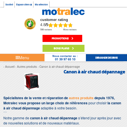
Société
Espace client
Ma sélection
customer rating
4.8
/5
598 reviews
More reviews
PROMOTIONS
BONS PLANS
Nous contacter au :
Menu
DEMANDE DE DEVIS
01 39 97 65 10
Accueil
Autres produits
Canon à air chaud dépannage
Canon à air chaud dépannage
Spécialistes de la vente et réparation de
autres produits
depuis 1976,
Motralec vous propose un large choix de références
pour choisir
la canon
à air chaud dépannage
adaptée à votre besoin.
Notre gamme de
canon à air chaud dépannage
s’étend jour après jour avec
de nouvelles solutions et de nouveaux matériaux.