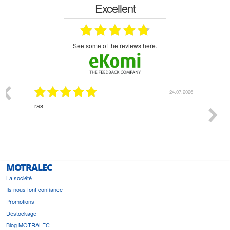
Excellent
see some of the reviews here.
03.2026
24.07.2026
n
ras
Monsie
 géré
l'écout
le
bonne 
i a été
est pr
MOTRALEC
La société
Ils nous font confiance
Promotions
Déstockage
Blog MOTRALEC