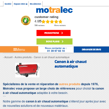
Société
Espace client
Ma sélection
customer rating
4.8
/5
598 reviews
More reviews
PROMOTIONS
BONS PLANS
Nous contacter au :
Menu
DEMANDE DE DEVIS
01 39 97 65 10
Accueil
Autres produits
Canon à air chaud automatique
Canon à air chaud
automatique
Spécialistes de la vente et réparation de
autres produits
depuis 1976,
Motralec vous propose un large choix de références
pour choisir
la canon
à air chaud automatique
adaptée à votre besoin.
Notre gamme de
canon à air chaud automatique
s’étend jour après jour avec
de nouvelles solutions et de nouveaux matériaux.