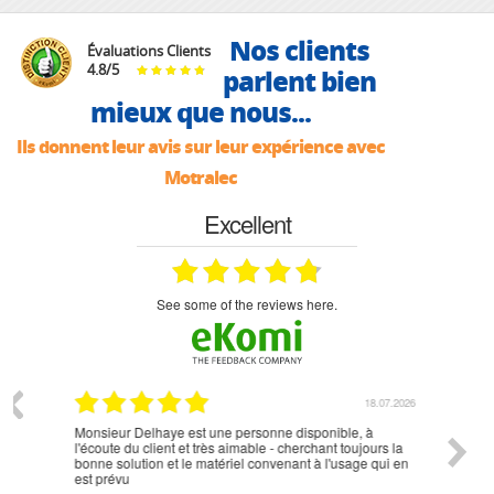
Nos clients
Évaluations Clients
4.8
/
5
parlent bien
mieux que nous...
Ils donnent leur avis sur leur expérience avec
Motralec
Excellent
see some of the reviews here.
07.2026
18.07.2026
Monsieur Delhaye est une personne disponible, à
bien ri
l'écoute du client et très aimable - cherchant toujours la
bonne solution et le matériel convenant à l'usage qui en
est prévu